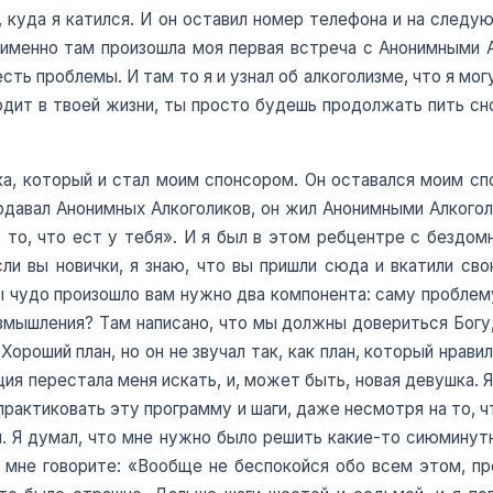
о, куда я катился. И он оставил номер телефона и на следую
 именно там произошла моя первая встреча с Анонимными А
сть проблемы. И там то я и узнал об алкоголизме, что я могу
ходит в твоей жизни, ты просто будешь продолжать пить сн
ка, который и стал моим спонсором. Он оставался моим с
подавал Анонимных Алкоголиков, он жил Анонимными Алкогол
 то, что ест у тебя». И я был в этом ребцентре с бездом
ли вы новички, я знаю, что вы пришли сюда и вкатили сво
ы чудо произошло вам нужно два компонента: саму проблему
мышления? Там написано, что мы должны довериться Богу,
Хороший план, но он не звучал так, как план, который нрави
ция перестала меня искать, и, может быть, новая девушка. Я
 практиковать эту программу и шаги, даже несмотря на то, ч
л. Я думал, что мне нужно было решить какие-то сиюминут
ы мне говорите: «Вообще не беспокойся обо всем этом, п