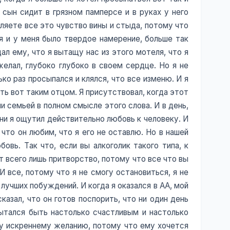
 сын сидит в грязном памперсе и в руках у него
ляете все это чувство вины и стыда, потому что
лся и у меня было твердое намерение, больше так
ал ему, что я вытащу нас из этого мотеля, что я
желал, глубоко глубоко в своем сердце. Но я не
ко раз просыпался и клялся, что все изменю. И я
ть вот таким отцом. Я присутствовал, когда этот
и семьей в полном смысле этого слова. И в день,
изни я ощутил действительно любовь к человеку. И
 что он любим, что я его не оставлю. Но в нашей
овь. Так что, если вы алкоголик такого типа, к
т всего лишь притворство, потому что все что вы
И все, потому что я не смогу остановиться, я не
х лучших побуждений. И когда я оказался в АА, мой
азал, что он готов поспорить, что ни один день
пытался быть настолько счастливым и настолько
ему искреннему желанию, потому что ему хочется