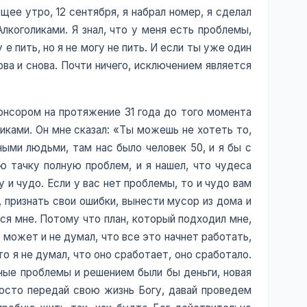
щее утро, 12 сентября, я набрал номер, я сделал
лкоголиками. Я знал, что у меня есть проблемы,
 е пить, но я не могу не пить. И если ты уже один
ова и снова. Почти ничего, исключением является
понсором на протяжение 31 года до того момента
иками. Он мне сказал: «Ты можешь не хотеть то,
ными людьми, там нас было человек 50, и я бы с
ю тачку полную проблем, и я нашел, что чудеса
 и чудо. Если у вас нет проблемы, то и чудо вам
 признать свои ошибки, вынести мусор из дома и
лся мне. Потому что план, который подходил мне,
 может и не думал, что все это начнет работать,
то я не думал, что оно сработает, оно сработало.
ные проблемы и решением были бы деньги, новая
росто передай свою жизнь Богу, давай проведем