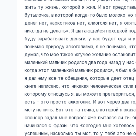
жить ту жизнь, которой я жил. И вот представь
бутылочка, в которой когда-то было молоко, но
денег нет, наркотиков нет, алкоголя нет, я опя
никогда не делать». Я шатающейся походкой подо
буду зарабатывать деньги, у нас будет еда и у
понимаю природу алкоголизма, я не понимаю, что
думал, что мое такое жгучее желание остановить
маленький мальчик родился два года назад у нас
когда этот маленький мальчик родился, я был в б
я дал ему все те обещания, которые дает отец р
книге написано, что никакая человеческая сила
которому отношусь я, вы можете претвориться, ч
есть – это просто алкоголик. И вот через два г
могу не пить. Вот это та точка, в которой я оказ
спонсор задал мне вопрос: «Не пытался ли ты б
начинался с фразы, что «сегодня мне хотелось
успешным, насколько ты мог, то у тебя это не 