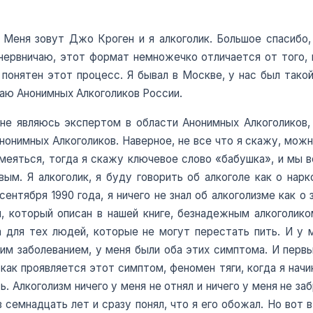
 Меня зовут Джо Кроген и я алкоголик. Большое спасибо,
 нервничаю, этот формат немножечко отличается от того,
 понятен этот процесс. Я бывал в Москве, у нас был такой 
жаю Анонимных Алкоголиков России.
 не являюсь экспертом в области Анонимных Алкоголиков
нимных Алкоголиков. Наверное, не все что я скажу, можн
меяться, тогда я скажу ключевое слово «бабушка», и мы 
м. Я алкоголик, я буду говорить об алкоголе как о нарк
сентября 1990 года, я ничего не знал об алкоголизме как о 
м, который описан в нашей книге, безнадежным алкоголико
а для тех людей, которые не могут перестать пить. И у 
этим заболеванием, у меня были оба этих симптома. И пер
как проявляется этот симптом, феномен тяги, когда я начи
ь. Алкоголизм ничего у меня не отнял и ничего у меня не за
 семнадцать лет и сразу понял, что я его обожал. Но вот в