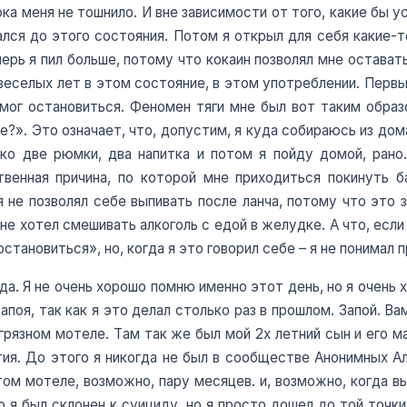
ока меня не тошнило. И вне зависимости от того, какие бы ус
вался до этого состояния. Потом я открыл для себя какие
перь я пил больше, потому что кокаин позволял мне оставать
 веселых лет в этом состояние, в этом употреблении. Первы
не мог остановиться. Феномен тяги мне был вот таким обра
е?». Это означает, что, допустим, я куда собираюсь из дома
ко две рюмки, два напитка и потом я пойду домой, рано
венная причина, по которой мне приходиться покинуть б
 не позволял себе выпивать после ланча, потому что это з
 не хотел смешивать алкоголь с едой в желудке. А что, если
 остановиться», но, когда я это говорил себе – я не понимал 
ода. Я не очень хорошо помню именно этот день, но я очень
 запоя, так как я это делал столько раз в прошлом. Запой. 
ь грязном мотеле. Там так же был мой 2х летний сын и его м
ия. До этого я никогда не был в сообществе Анонимных Ал
этом мотеле, возможно, пару месяцев. и, возможно, когда вы
то я был склонен к суициду, но я просто дошел до той точки