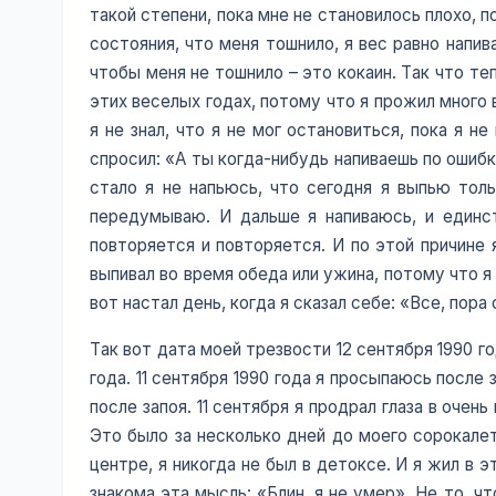
такой степени, пока мне не становилось плохо, п
состояния, что меня тошнило, я вес равно напи
чтобы меня не тошнило – это кокаин. Так что те
этих веселых годах, потому что я прожил много
я не знал, что я не мог остановиться, пока я 
спросил: «А ты когда-нибудь напиваешь по ошибк
стало я не напьюсь, что сегодня я выпью толь
передумываю. И дальше я напиваюсь, и единст
повторяется и повторяется. И по этой причине я
выпивал во время обеда или ужина, потому что я
вот настал день, когда я сказал себе: «Все, пора
Так вот дата моей трезвости 12 сентября 1990 г
года. 11 сентября 1990 года я просыпаюсь после
после запоя. 11 сентября я продрал глаза в очен
Это было за несколько дней до моего сорокалет
центре, я никогда не был в детоксе. И я жил в 
знакома эта мысль: «Блин, я не умер». Не то, ч