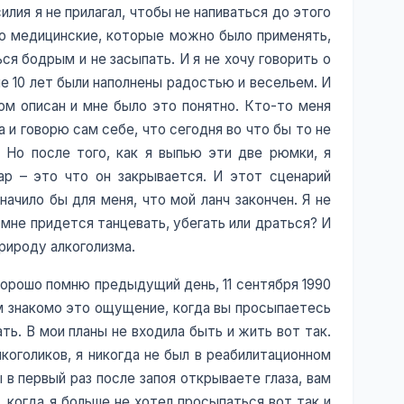
илия я не прилагал, чтобы не напиваться до этого
-то медицинские, которые можно было применять,
ся бодрым и не засыпать. И я не хочу говорить о
е 10 лет были наполнены радостью и весельем. И
зом описан и мне было это понятно. Кто-то меня
 и говорю сам себе, что сегодня во что бы то не
. Но после того, как я выпью эти две рюмки, я
ар – это что он закрывается. И этот сценарий
начило бы для меня, что мой ланч закончен. Я не
 мне придется танцевать, убегать или драться? И
природу алкоголизма.
 хорошо помню предыдущий день, 11 сентября 1990
Вам знакомо это ощущение, когда вы просыпаетесь
ать. В мои планы не входила быть и жить вот так.
коголиков, я никогда не был в реабилитационном
 в первый раз после запоя открываете глаза, вам
, когда я больше не хотел просыпаться вот так и