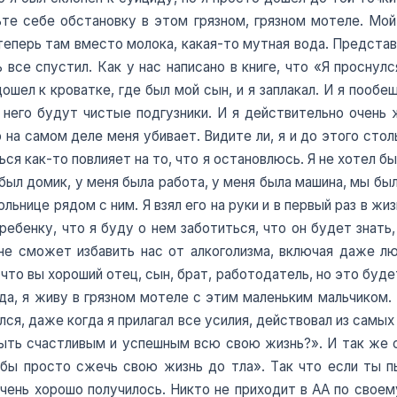
те себе обстановку в этом грязном, грязном мотеле. Мой
 теперь там вместо молока, какая-то мутная вода. Представ
ть все спустил. Как у нас написано в книге, что «Я просну
шел к кроватке, где был мой сын, и я заплакал. И я пообещ
 него будут чистые подгузники. И я действительно очень 
 на самом деле меня убивает. Видите ли, я и до этого столь
ся как-то повлияет на то, что я остановлюсь. Я не хотел бы
 был домик, у меня была работа, у меня была машина, мы был
ольнице рядом с ним. Я взял его на руки и в первый раз в ж
ебенку, что я буду о нем заботиться, что он будет знать,
 не сможет избавить нас от алкоголизма, включая даже люб
то вы хороший отец, сын, брат, работодатель, но это буде
ода, я живу в грязном мотеле с этим маленьким мальчиком. 
ался, даже когда я прилагал все усилия, действовал из самы
ыть счастливым и успешным всю свою жизнь?». И так же ск
 бы просто сжечь свою жизнь до тла». Так что если ты 
очень хорошо получилось. Никто не приходит в АА по сво