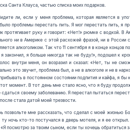
ска Санта Клауса, частью списка моих подарков.
Видите ли, если у меня проблема, которая является в уп
было проблемы перестать пить. Я мог перестать пить, я пр
к протягивает руку и говорит: «Нет!» рюмке с водкой. В А
льного ни в Америке с этой расхожей фразой, ни в России 
вляется алкоголиком. Так что 11 сентября я в конце концов п
, я закончил, я больше никогда так не буду!», подошел к кро
олос внутри меня, он возразил и сказал: «Нет, ты не см
льно это звучит, проблема был, а не в алкоголе и не в нарко
 прибывать в постоянном состоянии подпития и кайфа, я бы н
а тот момент. В тот день мне стало ясно, что я буду продолж
е сдаться своему заболеванию. Я перестал пытаться перест
 после стала датой моей трезвости.
рь позвольте мне рассказать, что сделал с моей жизнью Бог
 ту ночь кто-то постучался в дверь мотеля, и я ее открыл.
: «Я посмотрю за твоим сыном, если ты хочешь обратиться 