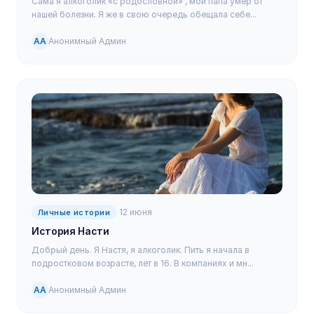
Сама я алкоголик «с родословной» , мой папа умер от
нашей болезни. Я же в свою очередь обещала себе...
АА
Анонимный Админ
·
12 июня
Личные истории
История Насти
Добрый день. Я Настя, я алкоголик. Пить я начала в
подростковом возрасте, лет в 16. В компаниях и мн...
АА
Анонимный Админ