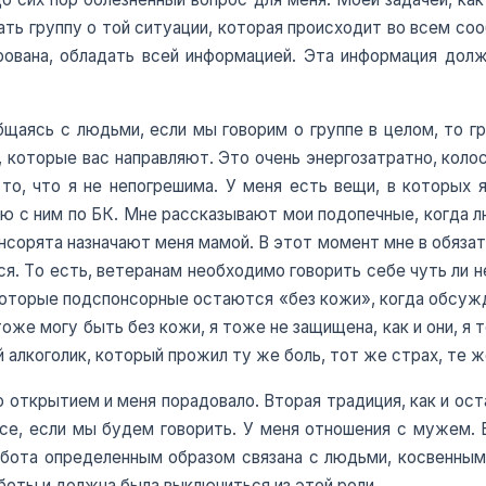
ть группу о той ситуации, которая происходит во всем со
рована, обладать всей информацией. Эта информация долж
бщаясь с людьми, если мы говорим о группе в целом, то гр
которые вас направляют. Это очень энергозатратно, колосс
то, что я не непогрешима. У меня есть вещи, в которых
аю с ним по БК. Мне рассказывают мои подопечные, когда л
нсорята назначают меня мамой. В этот момент мне в обязат
я. То есть, ветеранам необходимо говорить себе чуть ли н
которые подспонсорные остаются «без кожи», когда обсу
тоже могу быть без кожи, я тоже не защищена, как и они, 
ый алкоголик, который прожил ту же боль, тот же страх, те ж
о открытием и меня порадовало. Вторая традиция, как и оста
урсе, если мы будем говорить. У меня отношения с мужем.
абота определенным образом связана с людьми, косвенным
боты и должна была выключиться из этой роли.