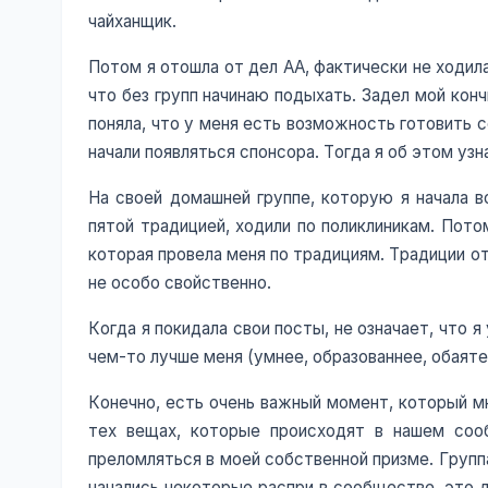
чайханщик.
Потом я отошла от дел АА, фактически не ходила
что без групп начинаю подыхать. Задел мой конч
поняла, что у меня есть возможность готовить 
начали появляться спонсора. Тогда я об этом узн
На своей домашней группе, которую я начала в
пятой традицией, ходили по поликлиникам. Пото
которая провела меня по традициям. Традиции о
не особо свойственно.
Когда я покидала свои посты, не означает, что я
чем-то лучше меня (умнее, образованнее, обаят
Конечно, есть очень важный момент, который мн
тех вещах, которые происходят в нашем сооб
преломляться в моей собственной призме. Группа
начались некоторые распри в сообществе, это 