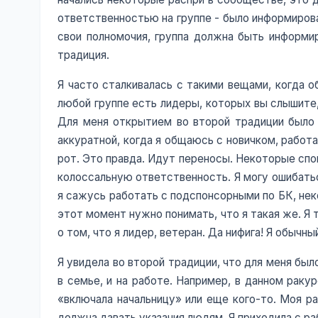
ответственностью на группе - было информирова
свои полномочия, группа должна быть информи
традиция.
Я часто сталкивалась с такими вещами, когда о
любой группе есть лидеры, которых вы слышите, 
Для меня открытием во второй традиции было 
аккуратной, когда я общаюсь с новичком, работ
рот. Это правда. Идут переносы. Некоторые спо
колоссальную ответственность. Я могу ошибатьс
я сажусь работать с подспонсорными по БК, не
этот момент нужно понимать, что я такая же. Я 
о том, что я лидер, ветеран. Да нифига! Я обычн
Я увидела во второй традиции, что для меня был
в семье, и на работе. Например, в данном рак
«включала начальницу» или еще кого-то. Моя р
должна давать указания людям. Я приходила с ра