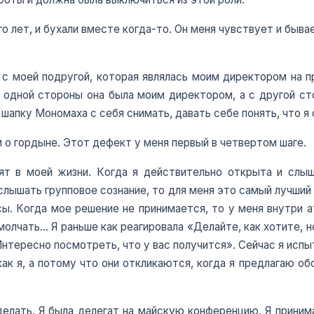
 лет, и бухали вместе когда-то. Он меня чувствует и бывае
 с моей подругой, которая являлась моим директором на п
с одной стороны она была моим директором, а с другой с
шапку Мономаха с себя снимать, давать себе понять, что я
 о гордыне. Этот дефект у меня первый в четвертом шаге.
ят в моей жизни. Когда я действительно открыта и слыш
услышать групповое сознание, то для меня это самый лучший
. Когда мое решение не принимается, то у меня внутри а
молчать… Я раньше как реагировала «Делайте, как хотите, н
Интересно посмотреть, что у вас получится». Сейчас я испы
 как я, а потому что они откликаются, когда я предлагаю о
 делать. Я была делегат на майскую конференцию. Я прини