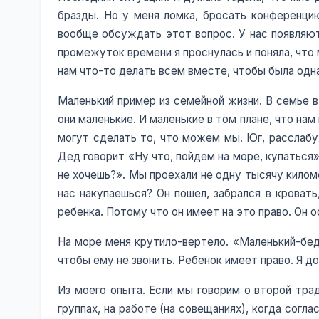
бразды. Но у меня ломка, бросать конференцию
вообще обсуждать этот вопрос. У нас появляют
промежуток времени я проснулась и поняла, что
нам что-то делать всем вместе, чтобы была одна
Маленький пример из семейной жизни. В семье в
они маленькие. И маленькие в том плане, что н
могут сделать то, что можем мы. Юг, расслабух
Дед говорит «Ну что, пойдем на море, купаться».
не хочешь?». Мы проехали не одну тысячу киломе
нас накупаешься? Он пошел, забрался в кровать,
ребенка. Потому что он имеет на это право. Он о
На море меня крутило-вертело. «Маленький-бедн
чтобы ему не звонить. Ребенок имеет право. Я д
Из моего опыта. Если мы говорим о второй трад
группах, на работе (на совещаниях), когда сог