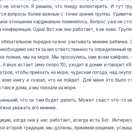
 не хочется. Я решила, что поеду волонтерить. И тут гру
ся вопросы более важные с точки зрения группы. Удивител
 мое отношение кардинально поменялось. Вопрос уже не стои
 конференция. Одна! Вот как оно работает, я не знаю. Груп
 обязательном порядке нужно учитывать мнение ребенка. Э
ам необходимо нести за них ответственность определенный п
а полная, мы на море. Мы проснулись, нам всем кайфово.
 А внук встает (ему скоро 10), уходит в домик и говорит «
тров, чтобы приехать на море, чудесная погода, над окупат
 взял книгу и сказал, что не пойдет. Для меня это было с
стался дома, а мы поехали на море.
енький, что он там будет делать. Может съест что-то не т
олжна уважать его мнение.
иции, когда она у нас работает, всегда есть Бог. Интере
ласно второй традиции, мы должны, принимая решения, услыш