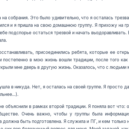
 на собрания. Это было удивительно, что я осталась трезва
ился и я пришла на свою домашнюю группу. Я прихожу на гр
себе подспорье остаться трезвой и начать выздоравливать. 
ала.
осстанавливать, присоединились ребята, которые ее откры
м постепенно в мою жизнь вошли традиции, после того как
ткрыли мне дверь в другую жизнь. Оказалось, что с людьми
 ушла в никуда. Нет, я осталась на своей группе. Я просто
ельнее…).
е объяснили в рамках второй традиции. Я поняла вот что: 
ществе. Очень важно, чтобы у группы была информация
 должна быть подготовлена. Я служила и ПГ, и кем только 
до сих пор болезненный вопрос для меня. Моей задачей, к