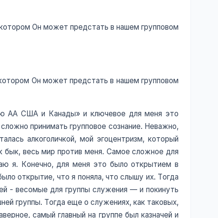
в котором Он может предстать в нашем групповом
в котором Он может предстать в нашем групповом
нию АА США и Канады» и ключевое для меня это
я сложно принимать групповое сознание. Неважно,
талась алкоголичкой, мой эгоцентризм, который
к бык, весь мир против меня. Самое сложное для
маю я. Конечно, для меня это было открытием в
было открытие, что я поняла, что слышу их. Тогда
чей - весомые для группы служения — и покинуть
ней группы. Тогда еще о служениях, как таковых,
верное, самый главный на группе был казначей и