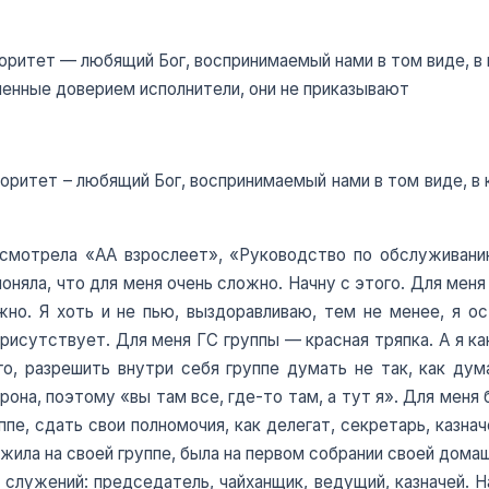
торитет — любящий Бог, воспринимаемый нами в том виде, 
ченные доверием исполнители, они не приказывают
торитет – любящий Бог, воспринимаемый нами в том виде, 
посмотрела «АА взрослеет», «Руководство по обслужива
 поняла, что для меня очень сложно. Начну с этого. Для мен
жно. Я хоть и не пью, выздоравливаю, тем не менее, я ос
присутствует. Для меня ГС группы — красная тряпка. А я ка
о, разрешить внутри себя группе думать не так, как ду
она, поэтому «вы там все, где-то там, а тут я». Для меня 
ппе, сдать свои полномочия, как делегат, секретарь, казна
жила на своей группе, была на первом собрании своей домаш
 служений: председатель, чайханщик, ведущий, казначей. На