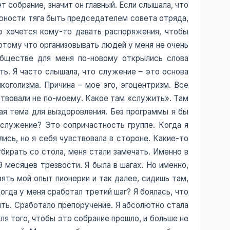
т собрание, значит он главный. Если слышала, что
 юности тяга быть председателем совета отряда,
о хочется кому-то давать распоряжения, чтобы
потому что организовывать людей у меня не очень
обществе для меня по-новому открылись слова
ть. Я часто слышала, что служение – это основа
коголизма. Причина – мое эго, эгоцентризм. Все
ствовали не по-моему. Какое там «служить». Там
тая тема для выздоровления. Без программы я бы
о служение? Это сопричастность группе. Когда я
ись, но я себя чувствовала в стороне. Какие-то
убирать со стола, меня стали замечать. Именно в
9 месяцев трезвости. Я была в шагах. Но именно,
взять мой опыт пионерии и так далее, сидишь там,
гда у меня сработал третий шаг? Я боялась, что
тить. Сработало препоручение. Я абсолютно стала
я того, чтобы это собрание прошло, и больше не