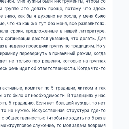
полезной. Мне нужны были инструменты, чтобы со
на группе это делать проще, потому что здесь
е знаю, как бы я духовно не росла, у меня было
, что «а как же тут без меня, все развалится».
вала сроки, предложенные в нашей литературе,
о организации даются указания, что делать. Для
аз в неделю проводили группу по традициям. Но у
пирамиду перевернуть в привычный режим, когда
идет не только про решения, которые на группах
есь речь идет об ответственности. Когда что-то
 активные, комитет по 5 традиции, литком и так
ы это было от необходимости. В традициях у нас
ять 5 традицию. Если нет большой нужды, то нет
, то не нужно. Искусственная структура где-то
 с общественностью (чтобы не ходить по 5 раз в
и межгрупповое служение, то моя задача вовремя