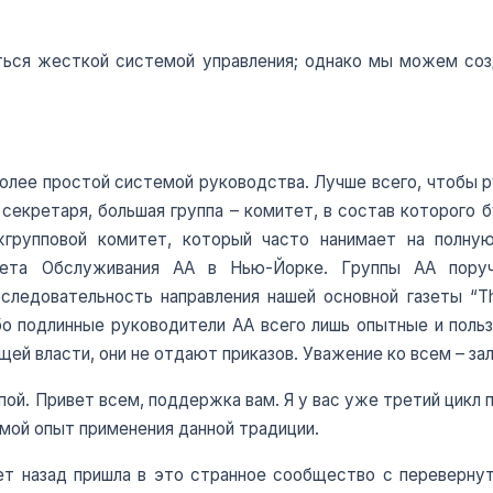
ться жесткой системой управления; однако мы можем соз
олее простой системой руководства. Лучше всего, чтобы 
секретаря, большая группа – комитет, в состав которого б
жгрупповой комитет, который часто нанимает на полную
ета Обслуживания АА в Нью-Йорке. Группы АА пору
ледовательность направления нашей основной газеты “The
бо подлинные руководители АА всего лишь опытные и пол
ей власти, они не отдают приказов. Уважение ко всем – зал
пой. Привет всем, поддержка вам. Я у вас уже третий цикл п
 мой опыт применения данной традиции.
лет назад пришла в это странное сообщество с переверну