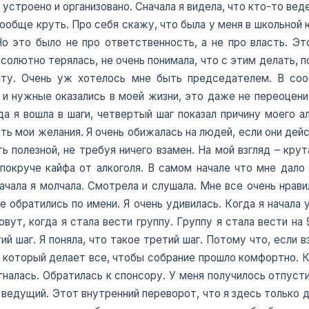
устроено и организовано. Сначала я видела, что кто-то веде
 вообще круть. Про себя скажу, что была у меня в школьной
о это было не про ответственность, а не про власть. Эт
бсолютно терялась, не очень понимала, что с этим делать, 
зету. Очень уж хотелось мне быть председателем. В со
и нужные оказались в моей жизни, это даже не переоцени
да я вошла в шаги, четвертый шаг показал причину моего ал
ть мои желания. Я очень обижалась на людей, если они дей
 полезной, не требуя ничего взамен. На мой взгляд – кру
 покруче кайфа от алкоголя. В самом начале что мне дал
ачала я молчала. Смотрела и слушала. Мне все очень нравил
е обратились по имени. Я очень удивилась. Когда я начала 
овут, когда я стала вести группу. Группу я стала вести на 
ий шаг. Я поняла, что такое третий шаг. Потому что, если 
, который делает все, чтобы собрание прошло комфортно. Ко
агналась. Обратилась к спонсору. У меня получилось отпус
ведущий. Этот внутренний переворот, что я здесь только дл