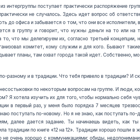
 из интергруппы поступает практически распоряжение групп
 практически не случалось. Здесь идет вопрос об ответст
ь до офиса и забывается о том, что они все исполнители, в
тся в группу и говорит, что нужны деньги на то или на т
 то, что мы делегируем их, согласно третьей концепции, н
рганизовал комитет, кому служим и для кого. Бывают таки
дывает планы, там охват города такой идет. Собственно, м
-разному и в традиции. Что тебя привело в традиции? И ск
несостыковки по некоторым вопросам на группе. И люди, ко
м? Я хотела изучить их для того, чтобы нормально себя ч
иции в первый раз, у меня было порядка 7 месяцев трезво
инаю поступать по-новому. Но я не знаю, как поступать по-д
ям, далее дается задание. Ты начинаешь видеть, как т
ла традиции по книге «12 на 12». Традиции хорошо пошли в 
о не очень хорошо с коммуникациями: обиды, недопонимания