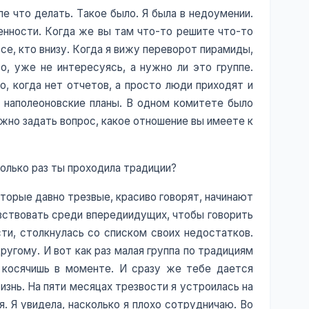
е что делать. Такое было. Я была в недоумении.
венности. Когда же вы там что-то решите что-то
се, кто внизу. Когда я вижу переворот пирамиды,
о, уже не интересуясь, а нужно ли это группе.
о, когда нет отчетов, а просто люди приходят и
е наполеоновские планы. В одном комитете было
ожно задать вопрос, какое отношение вы имеете к
олько раз ты проходила традиции?
торые давно трезвые, красиво говорят, начинают
увствовать среди впередиидущих, чтобы говорить
сти, столкнулась со списком своих недостатков.
ругому. И вот как раз малая группа по традициям
ы косячишь в моменте. И сразу же тебе дается
жизнь. На пяти месяцах трезвости я устроилась на
. Я увидела, насколько я плохо сотрудничаю. Во