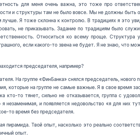
етность для меня очень важна, это тоже про ответстве
ности и структуры там не было вовсе. Мы не должны быть 
лучше. Я тоже склонна к контролю. В традициях я это увиде
ровать, не приказывать. Задание по традициям было служи
ветственность. Относиться ко всему проще. Структура у 
трашного, если какого-то звена не будет. Я не знаю, что м
 находится председателя, например?
ателя. На группе «ФинБанка» снялся председатель, нового п
ения, которые на группе не самые важные. Я в свое время з
ока кто-то тянет, сильно не отказывается, группа с удов
 я незаменимая, и появляется недовольство «я для них тут
кое-то время без председателя.
тая пирамида. Твой опыт, насколько это реально соответст
ичный опыт.