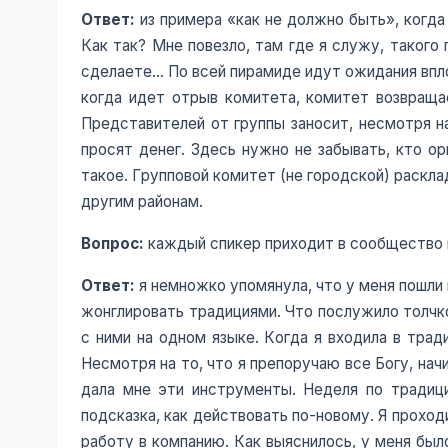
Ответ:
из примера «как не должно быть», когда
Как так? Мне повезло, там где я служу, такого
сделаете… По всей пирамиде идут ожидания вплот
когда идет отрыв комитета, комитет возвращае
Представителей от группы заносит, несмотря на
просят денег. Здесь нужно не забывать, кто о
такое. Групповой комитет (не городской) раскла
другим районам.
Вопрос:
каждый спикер приходит в сообщество по
Ответ:
я немножко упомянула, что у меня пошли 
жонглировать традициями. Что послужило толчко
с ними на одном языке. Когда я входила в трад
Несмотря на то, что я препоручаю все Богу, нач
дала мне эти инструменты. Неделя по традици
подсказка, как действовать по-новому. Я проходи
работу в компанию. Как выяснилось, у меня был