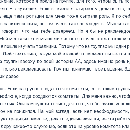
ужение, которое я брала на группе, для того, чтобы быть 
ент – служение. Если в жизни я стараюсь делать это, 
ь еще тема ротации для меня тоже сыграла роль. Я по себ
ь засиживаешься, потом очень тяжело уходить. Мысли такие
а говорит, что мы тебе доверяем. Но я бы не рекомендо
Мой менталитет и мышление четко заточен, когда в какой-т
 я пошла изучать традиции. Потому что на группах мы один р
. Действительно, разум мой в какой-то момент пытается 
да группы вверху во всей истории АА, здесь именно речь 
 только рекомендовать. Группы принимают все решения. Зд
ак далее.
сь. Если на группе создаются комитеты, есть такие группы
е люблю я, когда создаются комитеты. Для меня важно, чтоб
еты». Они нам нужны только для того, чтобы лучше исполн
он не прижился. На мой взгляд, если нет необходимости
тую традицию вместе, делать единые визитки, вести работу
 я беру какое-то служение, если это на уровне комитета ил