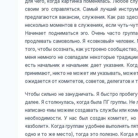
для чего, когда картинка поменялась. Любое сл
своим эго справляться. Самый лучший инструм
предлагаются вакансии, служения. Как раз здес
несколько моментов в служениях, если чуть-чут
Начинает подниматься эго. Очень часто групп
продлевать самовольно. Я «совковый» человек. 
того, чтобы осознать, как устроено сообщество,
меня немного не совпадали некоторые традиции
есть начальник и начальник дает указания. Ког
принимают, никто не может им указывать, может
ожидается от комитетов, советов, делегатов и т
Чтобы сильно не занудничать. Я быстро пробегу
далее. Я столкнулась, когда была ПГ группы. Н
написано «мы можем создавать службы или комит
необходимости. У нас был создан комитет, но 
«взболит». Когда группам удобнее выполнять пя
одно и то же место), тогда это полезно. Когда