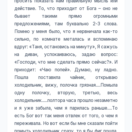
просить показать нам правильную мысль или
действие. То, что приходит от Бога – оно не
бывает такими прямо огромными
предложениями, там буквально 2-3 слова.
Помню у меня было, что я нервничала как-то
сильно, по комнате металась и вспоминаю
вдруг: «Таня, остановись на минуту», Я сажусь
на диван, успокаиваюсь, задаю вопрос:
«Господи, что мне сделать прямо сейчас?». И
приходит: «Чаю попей». Думаю, ну ладно.
Пошла поставила чайник, открываю
холодильник, вижу, полочка грязная….Помыла
одну полочку, вторую, третью, весь
холодильник…..полтора часа прошло незаметно
и я уже забыла, чем я парилась раньше….То
есть Бог вот так меня отвлек от того, о чем я
переживала. Но вот если бы мне сказали пойти
помыть холодильник сразу, то я бы фиг пошла.