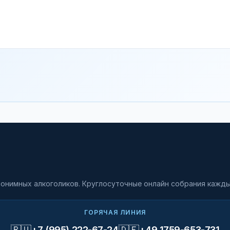
онимных алкоголиков. Круглосуточные онлайн собрания кажды
ГОРЯЧАЯ ЛИНИЯ
🇷🇺
🇩🇪
+7 (995) 222-67-24
+49 1759-653-731