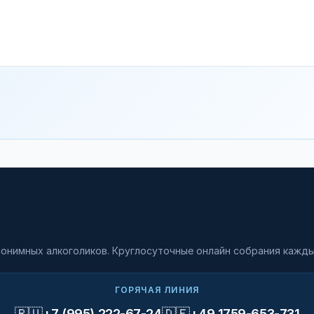
онимных алкоголиков. Круглосуточные онлайн собрания кажды
ГОРЯЧАЯ ЛИНИЯ
🇷🇺
🇩🇪
+7 (995) 222-67-24
+49 1759-653-731