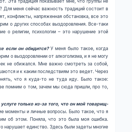
ют. Эта традиция показывает мне, что группы не
ю? Для меня сейчас важность традиций состоит в
дят, конфликты, напряженная обстановка, все это
орим о других способах выздоровления. Все-таки
ие о религии, психологии – это нарушение этой
е если он обидится?
У меня было такое, когда
рим о выздоровлении от алкоголизма, и я не могу
век не обижался. Мне важно смотреть за собой,
шаются и к каким последствиям это ведет. Через
нять, что я куда-то не туда иду. Было такое:
е помним о том, зачем мы сюда пришли, про то,
услуге только из-за того, что он мой товарищ-
ие моменты и личные вопросы. Было такое, что я
щим об этом. Поняла, что это была моя ошибка.
то нарушает единство. Здесь были задеты многие