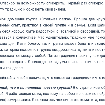
. Спасибо за возможность спикерить. Первый раз спикер
ту традицию и сохранить свои знания.
Моя домашняя группа «Стальная балка». Прошла два круга
енный опыт, практику в своей группе и в семье. Если ша
ь себя хорошо, быть радостной, счастливой и свободной, то
аваться в коллективе. Что удивительно, традиции мне помог
охие дни. Как я болею, так и группа может болеть и вызд
а, которые позволяют группе выздоравливать, жить и нести
ресекаются между собой. Пятая традиция гласит: у каждо
еще страдают. Я никогда не задумывалась о том, что я
 и так далее.
йпвайн», чтобы понимать, что является традициями и что и
ркой, что я не являюсь частью группы?
Я с удивлением об
й. Я работающая мама, поэтому на собрание к вам не пойд
о информированию. Я не являюсь членом этого комитета, по