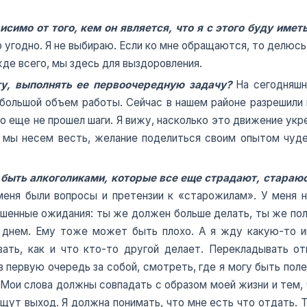
исимо от того, кем он является, что я с этого буду имет
 угодно. Я не выбираю. Если ко мне обращаются, то делюс
де всего, мы здесь для выздоровления.
гу, выполнять ее первоочередную задачу?
На сегодняшни
 большой объем работы. Сейчас в нашем районе разрешили 
о еще не прошел шаги. Я вижу, насколько это движение укре
о мы несем весть, желание поделиться своим опытом чуд
быть алкоголиками, которые все еще страдают, стараюсь 
 меня были вопросы и претензии к «старожилам». У меня 
ышенные ожидания: ты же должен больше делать, ты же пол
м днем. Ему тоже может быть плохо. А я жду какую-то 
вать, как и что кто-то другой делает. Перекладывать о
 первую очередь за собой, смотреть, где я могу быть пол
 Мои слова должны совпадать с образом моей жизни и тем, ч
ут выход. Я должна понимать, что мне есть что отдать. Т