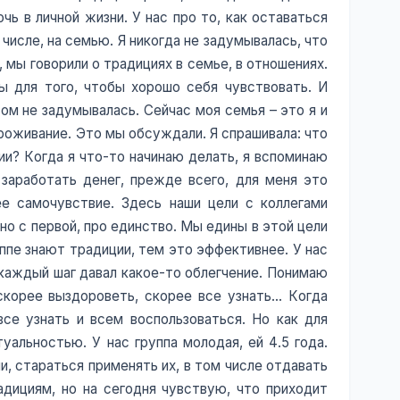
ь в личной жизни. У нас про то, как оставаться
числе, на семью. Я никогда не задумывалась, что
 мы говорили о традициях в семье, в отношениях.
ы для того, чтобы хорошо себя чувствовать. И
ом не задумывалась. Сейчас моя семья – это я и
роживание. Это мы обсуждали. Я спрашивала: что
ии? Когда я что-то начинаю делать, я вспоминаю
заработать денег, прежде всего, для меня это
е самочувствие. Здесь наши цели с коллегами
о с первой, про единство. Мы едины в этой цели
уппе знают традиции, тем это эффективнее. У нас
 каждый шаг давал какое-то облегчение. Понимаю
скорее выздороветь, скорее все узнать… Когда
все узнать и всем воспользоваться. Но как для
уальностью. У нас группа молодая, ей 4.5 года.
и, стараться применять их, в том числе отдавать
адициям, но на сегодня чувствую, что приходит