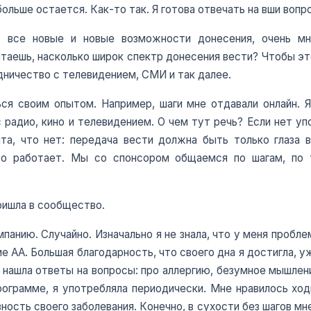
больше остается. Как-то так. Я готова отвечать на вши воп
все новые и новые возможности донесения, очень мно
таешь, насколько широк спектр донесения вести? Чтобы эт
дничество с телевидением, СМИ и так далее.
ься своим опытом. Например, шаги мне отдавали онлайн. 
 радио, кино и телевидением. О чем тут речь? Если нет уп
а, что нет: передача вести должна быть только глаза в
то работает. Мы со спонсором общаемся по шагам, по 
ришла в сообщество.
мпанию. Случайно. Изначально я не знала, что у меня пробл
 АА. Большая благодарность, что своего дна я достигла, уж
я нашла ответы на вопросы: про аллергию, безумное мышление
ограмме, я употребляла периодически. Мне нравилось ходи
езность своего заболевания. Конечно, в сухости без шагов 