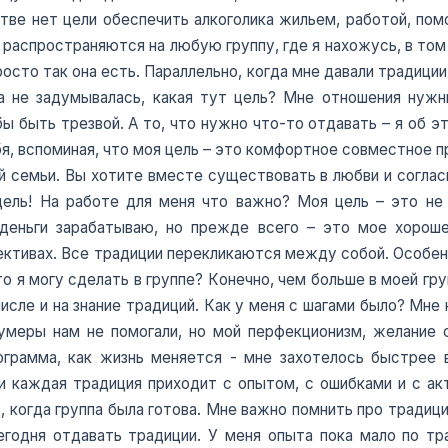
тве нет цели обеспечить алкоголика жильем, работой, помоч
распространяются на любую группу, где я нахожусь, в том 
осто так она есть. Параллельно, когда мне давали традиции,
а не задумывалась, какая тут цель? Мне отношения нужн
ы быть трезвой. А то, что нужно что-то отдавать – я об эт
бя, вспоминая, что моя цель – это комфортное совместное п
 семьи. Вы хотите вместе существовать в любви и соглас
цель! На работе для меня что важно? Моя цель – это не 
 деньги зарабатываю, но прежде всего – это мое хороше
ктивах. Все традиции перекликаются между собой. Особенн
о я могу сделать в группе? Конечно, чем больше в моей гр
числе и на знание традиций. Как у меня с шагами было? Мне
лумеры нам не помогали, но мой перфекционизм, желание 
ограмма, как жизнь меняется - мне захотелось быстрее 
 каждая традиция приходит с опытом, с ошибками и с акт
 когда группа была готова. Мне важно помнить про традици
егодня отдавать традиции. У меня опыта пока мало по тр