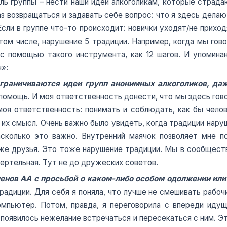
ль группы – нести наши идеи алкоголикам, которые страда
 возвращаться и задавать себе вопрос: что я здесь дела
Если в группе что-то происходит: новички уходят/не прихо
 том числе, нарушение 5 традиции. Например, когда мы гов
 помощью такого инструмента, как 12 шагов. И упоминан
н»:
граничиваются идеи групп анонимных алкоголиков, даж
 помощь. И моя ответственность донести, что мы здесь гово
моя ответственность: понимать и соблюдать, как бы чело
их смысл. Очень важно было увидеть, когда традиции нару
асколько это важно. Внутренний маячок позволяет мне по
 же друзья. Это тоже нарушение традиции. Мы в сообществ
ертельная. Тут не до дружеских советов.
ленов АА с просьбой о каком-либо особом одолжении или 
адиции. Для себя я поняла, что лучше не смешивать рабоч
омпьютер. Потом, правда, я переговорила с впереди иду
я появилось нежелание встречаться и пересекаться с ним. Э