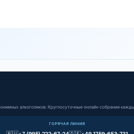
онимных алкоголиков. Круглосуточные онлайн собрания кажды
ГОРЯЧАЯ ЛИНИЯ
🇷🇺
🇩🇪
+7 (995) 222-67-24
+49 1759-653-731