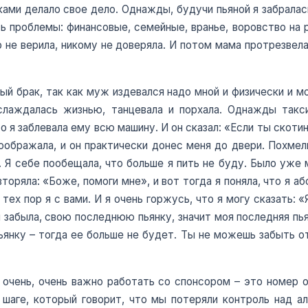
ами делало свое дело. Однажды, будучи пьяной я забралась 
ь проблемы: финансовые, семейные, вранье, воровство на р
ого не верила, никому не доверяла. И потом мама протрезвела
ый брак, так как муж издевался надо мной и физически и мо
аслаждалась жизнью, танцевала и порхала. Однажды так
о я заблевала ему всю машину. И он сказал: «Если ты скоти
 соображала, и он практически донес меня до двери. Похмел
 Я себе пообещала, что больше я пить не буду. Было уже мн
торяла: «Боже, помоги мне», и вот тогда я поняла, что я аб
тех пор я с вами. И я очень горжусь, что я могу сказать: 
ы забыла, свою последнюю пьянку, значит моя последняя пь
нку – тогда ее больше не будет. Ты не можешь забыть от
о очень, очень важно работать со спонсором – это номер 
шаге, который говорит, что мы потеряли контроль над а