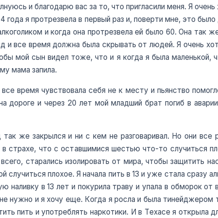
олнуюсь и благодарю вас за то, что пригласили меня. Я оче
4 года я протрезвела в первый раз и, поверти мне, это был
лкоголиком и когда она протрезвела ей было 60. Она так же
ыд и все время должна была скрывать от людей. Я очень хот
тобы мой сын видел тоже, что и я когда я была маленькой, 
му мама запила.
, все время чувствовала себя не к месту и пьянство помогл
на дороге и через 20 лет мой младший брат погиб в авари
так же закрылся и ни с кем не разговаривал. Но они все
в страхе, что с оставшимися шестью что-то случиться пло
 всего, старались изолировать от мира, чтобы защитить на
й случиться плохое. Я начала пить в 13 и уже стала сразу 
ую наливку в 13 лет и покурила траву и упала в обморок от 
 мне нужно и я хочу еще. Когда я росла и была тинейджером 
ить пить и употреблять наркотики. И в Техасе я открыла д