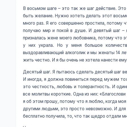
В восьмом шаге – это так же шаг действие. Эт
быть желание. Нужно хотеть делать этот восьмо
много раз. Я его совершенно простила, потому чт
получаю мир и покой в душе. И девятый шаг – 
призналась жене моего любовника, потому что эт
у них украла. Но у меня большое количест
выздоравливающий алкоголик и мы женаты 14 лет.
жить честно. И я бы очень не хотела нанести ем
Десятый шаг. Я пытаюсь сделать десятый шаг веч
И иногда, я должна повиниться перед мужем тож
это честность, любовь и толерантность. И один
все молитвы короткие. Одна из них: «Благослови 
я об этом прошу, потому что я люблю, когда моя 
другими людьми, это просто невозможно. И для 
бесплатно получила, то, что так щедро отдали мн