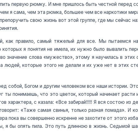
а пить первую рюмку. И мне пришлось быть честной перед с
чем я сама, чем эта рюмка, большее чем все наркотики мира
 препоручить свою жизнь вот этой группе, где мы сейчас на
ринятия.
й, как правило, самый тяжелый для все. Мы пытаемся н
о которых я понятия не имела, их нужно было вывалить пер
ово значение слова «мужество», этому я научилась в этих 
ла людей, которые этого не делали и их уже нет в этих ст
ред собой, Богом и другим человеком все наши истории. Это
г ты понимаешь, что это цветок, который начинает расти и
в характера, с казала: «Все забирай!!!!! Я вся состою из 
оворит: «Таже самая свинья, только разная помада». И к
ера пока вы совершенно искренне не захотите от этого изба
, я бы опять пила. Это путь длинною в жизнь. Седьмой ш