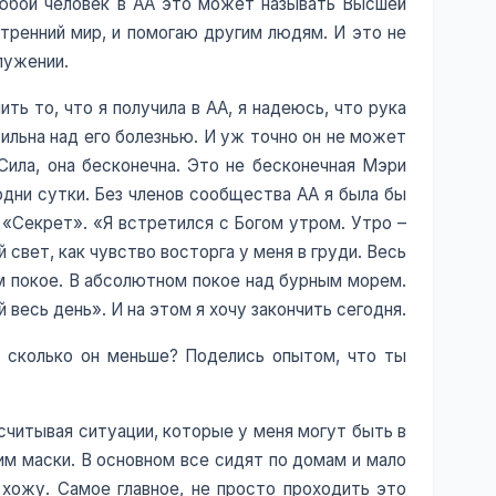
 любой человек в АА это может называть Высшей
утренний мир, и помогаю другим людям. И это не
лужении.
ть то, что я получила в АА, я надеюсь, что рука
ильна над его болезнью. И уж точно он не может
Сила, она бесконечна. Это не бесконечная Мэри
одни сутки. Без членов сообщества АА я была бы
 «Секрет». «Я встретился с Богом утром. Утро –
свет, как чувство восторга у меня в груди. Весь
ом покое. В абсолютном покое над бурным морем.
 весь день». И на этом я хочу закончить сегодня.
а сколько он меньше? Поделись опытом, что ты
осчитывая ситуации, которые у меня могут быть в
им маски. В основном все сидят по домам и мало
е хожу. Самое главное, не просто проходить это