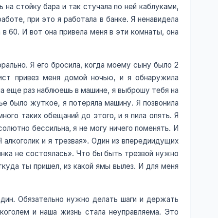
на стойку бара и так стучала по ней каблуками,
аботе, при это я работала в банке. Я ненавидела
 в 60. И вот она привела меня в эти комнаты, она
рально. Я его бросила, когда моему сыну было 2
сист привез меня домой ночью, и я обнаружила
на еще раз наблюешь в машине, я выброшу тебя на
ье было жуткое, я потеряла машину. Я позвонила
ого таких обещаний до этого, и я пила опять. Я
солютно бессильна, я не могу ничего поменять. И
«Я алкоголик и я трезвая». Один из впередиидущих
янка не состоялась». Что бы быть трезвой нужно
куда ты пришел, из какой ямы вылез. И для меня
один. Обязательно нужно делать шаги и держать
лкоголем и наша жизнь стала неуправляема. Это