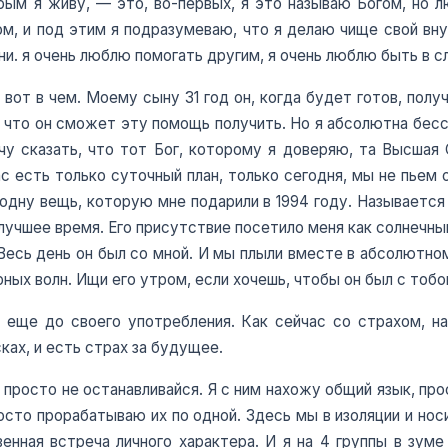
рым я живу, — это, во-первых, я это называю Богом, но
м, и под этим я подразумеваю, что я делаю чище свой вн
ни. я очень люблю помогать другим, я очень люблю быть в с
от в чем. Моему сыну 31 год он, когда будет готов, получи
 что он сможет эту помощь получить. Но я абсолютна бесс
 сказать, что тот Бог, которому я доверяю, та Высшая 
ас есть только суточный план, только сегодня, мы не пьем 
 одну вещь, которую мне подарили в 1994 году. Называется
лучшее время. Его присутствие посетило меня как солнечный 
Весь день он был со мной. И мы плыли вместе в абсолютн
ных волн. Ищи его утром, если хочешь, чтобы он был с тобой
е еще до своего употребления. Как сейчас со страхом, н
сках, и есть страх за будущее.
 просто не останавливайся. Я с ним нахожу общий язык, пр
осто прорабатываю их по одной. Здесь мы в изоляции и нос
енная встреча личного характера. И я на 4 группы в зум