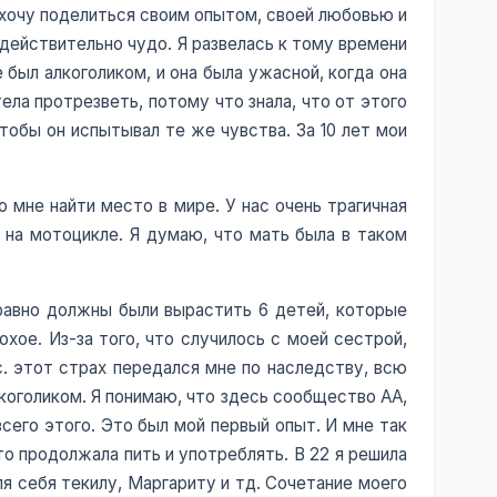
нь хочу поделиться своим опытом, своей любовью и
о действительно чудо. Я развелась к тому времени
 был алкоголиком, и она была ужасной, когда она
ела протрезветь, потому что знала, что от этого
чтобы он испытывал те же чувства. За 10 лет мои
о мне найти место в мире. У нас очень трагичная
и на мотоцикле. Я думаю, что мать была в таком
 равно должны были вырастить 6 детей, которые
хое. Из-за того, что случилось с моей сестрой,
с. этот страх передался мне по наследству, всю
алкоголиком. Я понимаю, что здесь сообщество АА,
всего этого. Это был мой первый опыт. И мне так
то продолжала пить и употреблять. В 22 я решила
ля себя текилу, Маргариту и тд. Сочетание моего