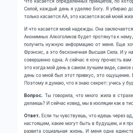
Что касается определенных принципов, по кото
Силой, каждый день я уделяю Богу. Я убираю до
только касается АА, это касается всей моей жиз
И что касается моей надежды. Она заключается в
Анонимных Алкоголиков будет протянута к нему,
получить нужную информацию от меня. Еще хочу
Фрэнсис, а это бесконечная Высшая Сила. И у н
совершенно одна. А сейчас я хочу прочесть вам
это когда мой день в самом лучшем виде, самое 
день со мной был этот привкус, это ощущение. 
Поэтому я думаю, что я знаю секрет: учись у бур
Вопрос.
Ты говорила, что много жила в страх
делаешь? И сейчас ковид, мы в изоляции как в ти
Ответ.
Если ты чувствуешь, что идешь через ад,
настоящем, какие могут быть в будущем, и я пр
развита социальная жизнь. И меня одна единств