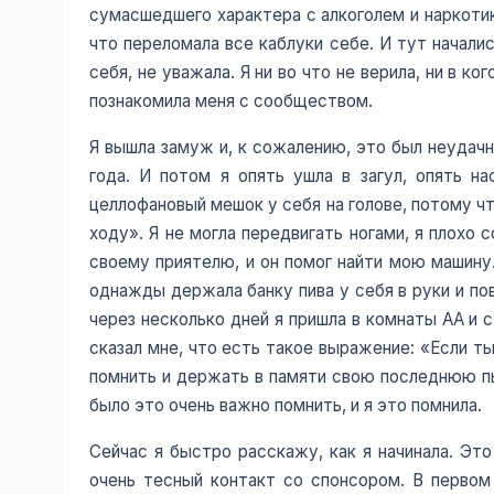
сумасшедшего характера с алкоголем и наркотик
что переломала все каблуки себе. И тут началис
себя, не уважала. Я ни во что не верила, ни в к
познакомила меня с сообществом.
Я вышла замуж и, к сожалению, это был неудачн
года. И потом я опять ушла в загул, опять н
целлофановый мешок у себя на голове, потому чт
ходу». Я не могла передвигать ногами, я плохо
своему приятелю, и он помог найти мою машину.
однажды держала банку пива у себя в руки и пов
через несколько дней я пришла в комнаты АА и с 
сказал мне, что есть такое выражение: «Если т
помнить и держать в памяти свою последнюю пья
было это очень важно помнить, и я это помнила.
Сейчас я быстро расскажу, как я начинала. Эт
очень тесный контакт со спонсором. В первом 