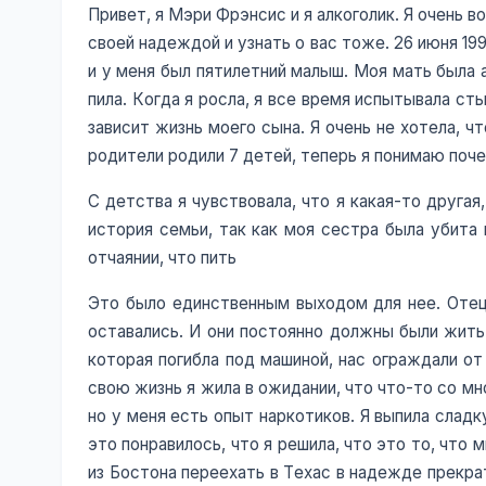
Привет, я Мэри Фрэнсис и я алкоголик. Я очень в
своей надеждой и узнать о вас тоже. 26 июня 199
и у меня был пятилетний малыш. Моя мать была а
пила. Когда я росла, я все время испытывала ст
зависит жизнь моего сына. Я очень не хотела, ч
родители родили 7 детей, теперь я понимаю поче
С детства я чувствовала, что я какая-то другая
история семьи, так как моя сестра была убита 
отчаянии, что пить
Это было единственным выходом для нее. Отец 
оставались. И они постоянно должны были жить 
которая погибла под машиной, нас ограждали от
свою жизнь я жила в ожидании, что что-то со мно
но у меня есть опыт наркотиков. Я выпила сладк
это понравилось, что я решила, что это то, что
из Бостона переехать в Техас в надежде прекрат