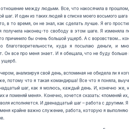
о отношение между людьми. Все, что накосячила в прошлом
й шаг. И один из таких людей в списке моего восьмого шага
о, в то время, он не знал, как сделать лучше. Я его прост
я получила наконец-то свободу в этом шаге. Я изменяла п
о причинило бы очень большой ущерб. А с воровством… коне
во благотворительности, куда я посылаю деньги, и мн
 Он все про меня знает. И я обещала, что не буду больше 
у ущерб.
ером, анализируя свой день, вспоминая не обидела ли я кого
е, потому что я такая командирша! Все что я поняла, выу
надцатый шаг, как я молюсь, каждый день. И, конечно же,
их и поменяй меня». Конечно, хочется сказать: «поменяй их,
воля исполняется. И двенадцатый шаг – работа с другими. Я
меня крайне важно служение, работа, которую я выполняю в
е.