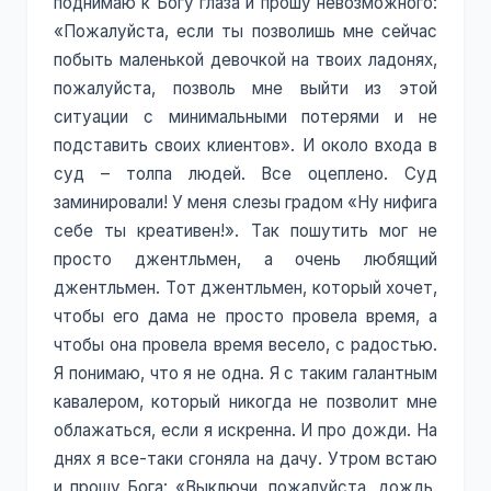
поднимаю к Богу глаза и прошу невозможного:
«Пожалуйста, если ты позволишь мне сейчас
побыть маленькой девочкой на твоих ладонях,
пожалуйста, позволь мне выйти из этой
ситуации с минимальными потерями и не
подставить своих клиентов». И около входа в
суд – толпа людей. Все оцеплено. Суд
заминировали! У меня слезы градом «Ну нифига
себе ты креативен!». Так пошутить мог не
просто джентльмен, а очень любящий
джентльмен. Тот джентльмен, который хочет,
чтобы его дама не просто провела время, а
чтобы она провела время весело, с радостью.
Я понимаю, что я не одна. Я с таким галантным
кавалером, который никогда не позволит мне
облажаться, если я искренна. И про дожди. На
днях я все-таки сгоняла на дачу. Утром встаю
и прошу Бога: «Выключи, пожалуйста, дождь.