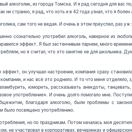
вый алкоголик, из города Томска. И я рад сегодня для вас 
 ни странно, я рад, что хоть и в 42 года узнал, что я болен
голика, сам того не ведая. И очень в этом преуспел, раз уж 
нно сознательно употребил алкоголь, наверное из любопы
понравился эффект. Я был застенчивым парнем, много времени
ребляли, но я считал, что это занятие не для школьника. Д
я эффект, он улучшал настроение, компания сразу становил
омпании, и нас всё это роднило. И то что меня отделяло, з
каламбурить, юморить, рассказывать анекдоты, танцевать,
зовое употребление». И очень долго помогало мне. Поступив
бщежитии, благодаря алкоголю, были проблемы с законо
ни было посвящено употреблению.
отребления, но по праздникам. Потом началась моя десятил
ком, не участвовал в корпоративах, вечеринках и офицерских