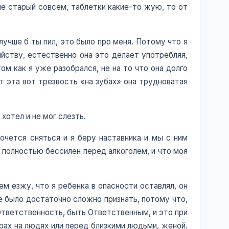
не старый совсем, таблетки какие-то жую, то от
лучше б ты пил, это было про меня. Потому что я
яйству, естественно она это делает употребляя,
ом как я уже разобрался, не на то что она долго
от эта вот трезвость «на зубах» она трудноватая
 хотел и не мог слезть.
хочется сняться и я беру наставника и мы с ним
о полностью бессилен перед алкоголем, и что моя
лем езжу, что я ребенка в опасности оставлял, он
не было достаточно сложно признать, потому что,
Ответственность, быть Ответственным, и это при
рах на людях или перед близкими людьми, женой.