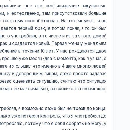
нравились все эти неофициальные закулисные
и, и естественно, там присутствовали большие
но он этому способствовал. На тот момент, я не
адается первый брак, я потом понял, что он был
ного употреблял, в то числе и из-за этого, домой
рак и создается новый. Первая жена у меня была
ебление в течении 10 лет. У нас рождаются двое
прошло уже месяц-два с момента, как я узнал, о
аге и я слышал что именно в 4 шаге многих людей
авнику и доверенным лицам, даже просто задавая
трезво оценивать ситуацию, считаю что ситуация
олеваю ее максимально, на сколько это возможно,
отреблял, я возможно даже был не трезв до конца,
олько уже потерял контроль, что я употреблял до
потребляю, потому что я себя собрать не могу, у