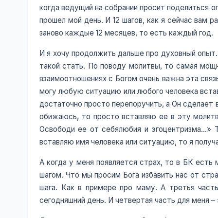
когда ведущий на собрании просит поделиться оп
прошел мой день. И 12 шагов, как я сейчас вам р
заново каждые 12 месяцев, то есть каждый год.
И я хочу продолжить дальше про духовный опыт.
такой стать. По поводу молитвы, то самая мощн
взаимоотношениях с Богом очень важна эта связь
могу любую ситуацию или любого человека встав
достаточно просто перепоручить, а Он сделает 
обижаюсь, то просто вставляю ее в эту молитв
Освободи ее от себялюбия и эгоцентризма…» Т
вставляю имя человека или ситуацию, то я получ
А когда у меня появляется страх, то в БК есть
шагом. Что мы просим Бога избавить нас от стр
шага. Как в примере про маму. А третья часть
сегодняшний день. И четвертая часть для меня –