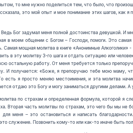
ытом, то мне нужно поделиться тем, что было, что произошло
ассказала, это мой опыт и мое понимание этих шагов, как я
 Ведь Бог задумал меня полной достоинства девушкой. И 
ая в моем общении с Богом – Господи, помоги. Это самая
. Самая мощная молитва в книге «Анонимные Алкоголики» - э
ить в эту молитву 3-го шага и отдать ситуацию или человек
всю остальную работу. От меня требуется только препоручи
у. И получается: «Боже, я препоручаю тебе мою маму, что
о есть я просто меняю местоимения, и эта молитва начин
ается отдаю это Богу и могу заниматься другими делами. А 
 молитва по страхам и определенная формула, которой я с
аха. Вторая часть молитвы по страхам, это чего бы мы не б
 для меня – это остановиться и написать благодарности
 это служение. Позвонить кому-то или как-то иначе быть по