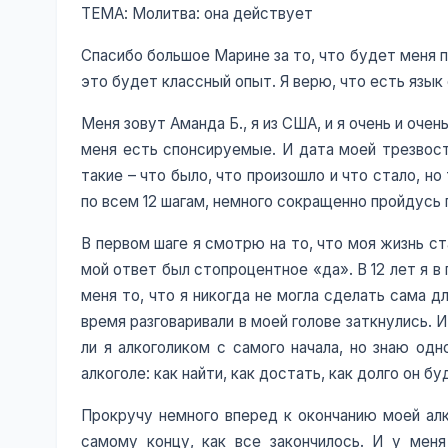
ТЕМА: Молитва: она действует
Спасибо большое Марине за то, что будет меня п
это будет классный опыт. Я верю, что есть язык
Меня зовут Аманда Б., я из США, и я очень и оче
меня есть спонсируемые. И дата моей трезвости
такие – что было, что произошло и что стало, н
по всем 12 шагам, немного сокращенно пройдусь
В первом шаге я смотрю на то, что моя жизнь с
мой ответ был стопроцентное «да». В 12 лет я в 
меня то, что я никогда не могла сделать сама дл
время разговаривали в моей голове заткнулись. И 
ли я алкоголиком с самого начала, но знаю од
алкоголе: как найти, как достать, как долго он б
Прокручу немного вперед к окончанию моей алк
самому концу, как все закончилось. И у мен