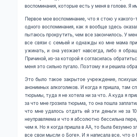
воспоминания, которые есть у меня в голове. Я 
Первое мое воспоминание, что я стою у какого-то
одного воспоминания, как я вообще здесь оказа
пытаюсь прокрутить, чем все закончилось. У меня
все связи с семьей и однажды ко мне мама при
ужинать, и она уезжает навсегда, либо я обращ
Причиной, из-за которой я согласилась обратитьс
меня это сильно пугало. Поэтому я и решила обр
Это было такое закрытое учреждение, психушка
анонимных алкоголиков. И когда я пришла, там 
тюрьмы, туда я не хотела ни за что. А куда я при
за что мне грозила тюрьма, то она пошла заплатил
что мне удалось отдать ей эти деньги не за 10
неуправляема и что я абсолютно бессильна пере
чем я. Но я когда пришла в АА, то была безумно з
все свои мысли о Боге». И я написала все, что 