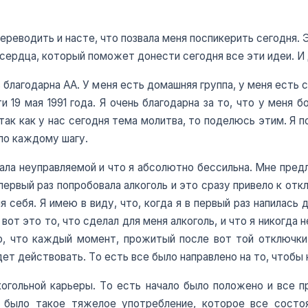
ереводить и насте, что позвала меня поспикерить сегодня.
 сердца, который поможет донести сегодня все эти идеи. И
нь благодарна АА. У меня есть домашняя группа, у меня есть 
 19 мая 1991 года. Я очень благодарна за то, что у меня б
о так как у нас сегодня тема молитва, то поделюсь этим. 
 по каждому шагу.
тала неуправляемой и что я абсолютно бессильна. Мне пред
первый раз попробовала алкоголь и это сразу привело к откл
я себя. Я имею в виду, что, когда я в первый раз напилась
вот это то, что сделал для меня алкоголь, и что я никогда 
но, что каждый момент, прожитый после вот той отключк
удет действовать. То есть все было направлено на то, чтобы 
огольной карьеры. То есть начало было положено и все 
я было такое тяжелое употребление, которое все состо