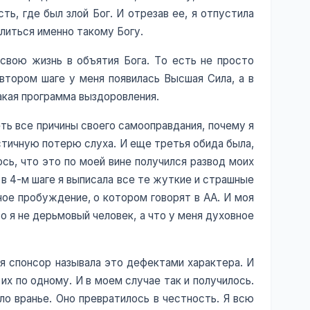
ть, где был злой Бог. И отрезав ее, я отпустила
олиться именно такому Богу.
свою жизнь в объятия Бога. То есть не просто
втором шаге у меня появилась Высшая Сила, а в
такая программа выздоровления.
еть все причины своего самооправдания, почему я
частичную потерю слуха. И еще третья обида была,
ось, что это по моей вине получился развод моих
 в 4-м шаге я выписала все те жуткие и страшные
вное пробуждение, о котором говорят в АА. И моя
то я не дерьмовый человек, а что у меня духовное
оя спонсор называла это дефектами характера. И
их по одному. И в моем случае так и получилось.
ло вранье. Оно превратилось в честность. Я всю