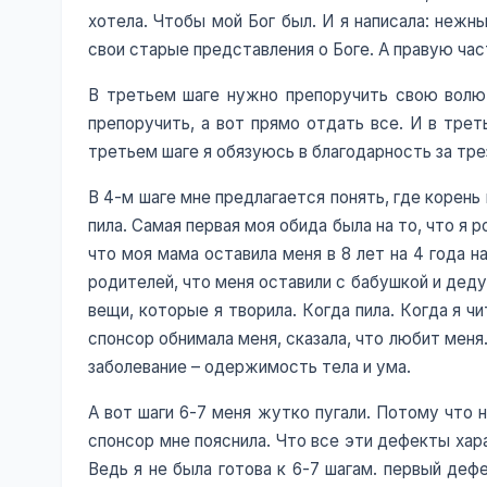
хотела. Чтобы мой Бог был. И я написала: нежны
свои старые представления о Боге. А правую час
В третьем шаге нужно препоручить свою волю 
препоручить, а вот прямо отдать все. И в тре
третьем шаге я обязуюсь в благодарность за трез
В 4-м шаге мне предлагается понять, где корень
пила. Самая первая моя обида была на то, что я 
что моя мама оставила меня в 8 лет на 4 года н
родителей, что меня оставили с бабушкой и деду
вещи, которые я творила. Когда пила. Когда я ч
спонсор обнимала меня, сказала, что любит меня.
заболевание – одержимость тела и ума.
А вот шаги 6-7 меня жутко пугали. Потому что 
спонсор мне пояснила. Что все эти дефекты хара
Ведь я не была готова к 6-7 шагам. первый деф