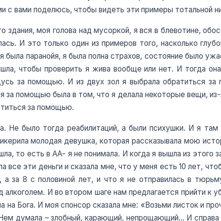
ими с вами поделюсь, чтобы видеть эти примеры тотальной 
 здания, моя голова над мусоркой, я вся в блевотине, обосс
лась. И это только один из примеров того, насколько глубо
 была паранойя, я была полна страхов, состояние было ужасн
шла, чтобы проверить я жива вообще или нет. И тогда она
усь за помощью. И из двух зол я выбрала обратиться за 
я за помощью была в том, что я делала некоторые вещи, из-
атиться за помощью.
. Не было тогда реабилитаций, а были психушки. И я там 
спикерила молодая девушка, которая рассказывала мою исто
шла, то есть в АА- я не понимала. И когда я вышла из этого
а все эти деньги и сказала мне, что у меня есть 10 лет, чт
, а за 8 с половиной лет, и что я не отправилась в тюрьм
д алкоголем. И во втором шаге нам предлагается прийти к 
ла на Бога. И моя спонсор сказала мне: «Возьми листок и пр
о Нем думала – злобный, карающий, непрощающий… И справа 