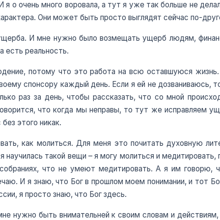
 И я о очень много воровала, а тут я уже так больше не дела
характера. Они может быть просто выглядят сейчас по-дру
 ущерба. И мне нужно было возмещать ущерб людям, финан
на есть реальность.
дение, потому что это работа на всю оставшуюся жизнь.
воему спонсору каждый день. Если я ей не дозваниваюсь, то
олько раз за день, чтобы рассказать, что со мной происхо
говорится, что когда мы неправы, то тут же исправляем уще
без этого никак.
овать, как молиться. Для меня это почитать духовную ли
 я научилась такой вещи – я могу молиться и медитировать,
 собраниях, что не умеют медитировать. А я им говорю, 
ечаю. И я знаю, что Бог в прошлом моем понимании, и тот Бо
сии, я просто знаю, что Бог здесь.
мне нужно быть внимательней к своим словам и действиям, 