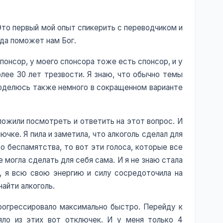
 Это первый мой опыт спикерить с переводчиком и
 да поможет нам Бог.
спонсор, у моего спонсора тоже есть спонсор, и у
олее 30 лет трезвости. Я знаю, что обычно темы
Я поделюсь также немного в сокращенном варианте
ложили посмотреть и ответить на этот вопрос. И
ючке. Я пила и заметила, что алкоголь сделал для
 до беспамятства, то вот эти голоса, которые все
не могла сделать для себя сама. И я не знаю стала
и, я всю свою энергию и силу сосредоточила на
найти алкоголь.
прогрессировало максимально быстро. Перейду к
яло из этих вот отключек. И у меня только 4