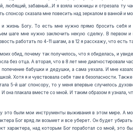
й, любящий, забавный…И я взяла ножницы и отрезала ту час
ть спонсор сказала мне повесить над зеркалом в ванной и м
и жизнь Богу. То есть мне нужно прямо бросить себя и 
тьем шаге мне нужно заключить некую сделку. В первом и 
вость работать по 4-11 шагам, а в 12 я расскажу, что есть 
 моих обид, почему так получилось, что я обиделась, и увид
росла без отца. А вторая, что в 8 лет мне диагностировали 
а попечение бабушки и дедушки, а сама уехала. И мне казал
шкой. Хотя я и чувствовала себя там в безопасности. Также
итала 5-й шаг спонсору, то у меня впервые случилось духо
 И она плакала вместе со мной. И таким образом я узнала, ч
ну это были мои инструменты выживания в этом мире. А м
ктера Бог вряд ли возьмет и все уберет. Он будет убирать 
ект характера, над которым Бог поработал со мной, это бы