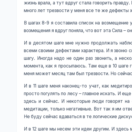
жизнь врала, а тут вдруг стала говорить правду.
много лет трезвости у меня все те же дефекты 
В шагах 8-9 я составила список на возмещение
возмещения я вдруг поняла, что вот эта Сила – о
И в десятом шаге мне нужно продолжать наблю
всеми своими дефектами характера. И я звоню с
шагу. Иногда надо не один раз звонить, а неск
момента, как я просыпаюсь. Там еще в 10 шаге 
меня может месяц там был трезвости. Но сейчас 
И в 11 шаге меня наконец-то учат, как медитир
просто погулять по лесу – главное искать. И еще
здесь и сейчас. И некоторые люди говорят на
медитации, только негативные. Вот так я им отв
Не буду сейчас вдаваться в те логические дискус
И в 12 шаге мы несем эти идеи другим. И здесь 