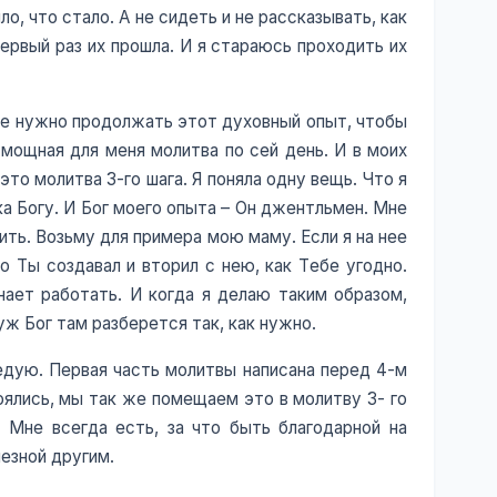
, что стало. А не сидеть и не рассказывать, как
 первый раз их прошла. И я стараюсь проходить их
мне нужно продолжать этот духовный опыт, чтобы
 мощная для меня молитва по сей день. И в моих
то молитва 3-го шага. Я поняла одну вещь. Что я
а Богу. И Бог моего опыта – Он джентльмен. Мне
ть. Возьму для примера мою маму. Если я на нее
 Ты создавал и вторил с нею, как Тебе угодно.
ает работать. И когда я делаю таким образом,
уж Бог там разберется так, как нужно.
ледую. Первая часть молитвы написана перед 4-м
оялись, мы так же помещаем это в молитву 3- го
. Мне всегда есть, за что быть благодарной на
лезной другим.