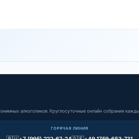
онимных алкоголиков. Круглосуточные онлайн собрания кажды
ГОРЯЧАЯ ЛИНИЯ
🇷🇺
🇩🇪
+7 (995) 222-67-24
+49 1759-653-731