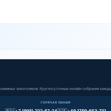
онимных алкоголиков. Круглосуточные онлайн собрания кажды
ГОРЯЧАЯ ЛИНИЯ
🇷🇺
🇩🇪
+7 (995) 222-67-24
+49 1759-653-731