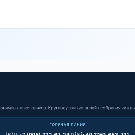
онимных алкоголиков. Круглосуточные онлайн собрания кажды
ГОРЯЧАЯ ЛИНИЯ
🇷🇺
🇩🇪
+7 (995) 222-67-24
+49 1759-653-731