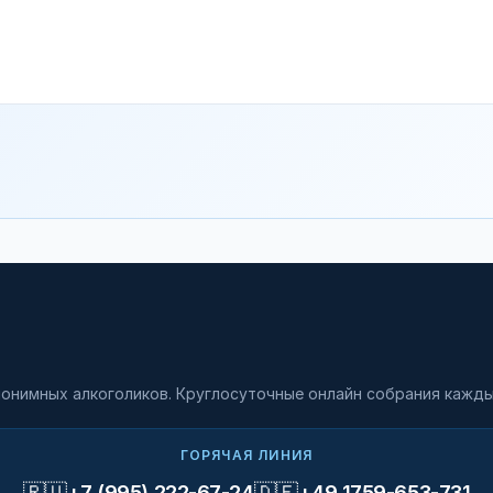
онимных алкоголиков. Круглосуточные онлайн собрания кажды
ГОРЯЧАЯ ЛИНИЯ
🇷🇺
🇩🇪
+7 (995) 222-67-24
+49 1759-653-731