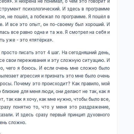
ебя». Я нихрена не понимал, о чем это говорит и
струмент психологический. И здесь в программе
ое, не пошёл, а побежал по программе. Я пошёл в
е. И все это опыт, он по-своему был хороший. И
лась все равно одна и та же. Я смотрел на себя и
ть уже - это «пятёрка».
 просто писать этот 4 шаг. На сегодняшний день,
 все свои переживания и эту сложную ситуацию. И
ло, чего я боюсь. И если очень мне сложно было
вылезает агрессия и признать это мне было очень
просы. Почему это происходит? Как правило, мой
 близкие для меня люди, они делают не так, как я
, так как я хочу, как мне нужно, чтобы было все,
сразу понятно то, что у меня это раздражение,
казали. И здесь сразу первый принцип духовного
чень сложно.