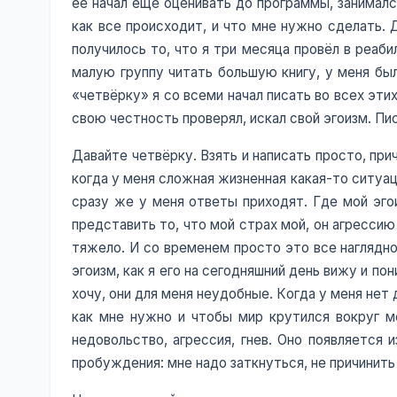
её начал ещё оценивать до программы, занимался
как все происходит, и что мне нужно сделать.
получилось то, что я три месяца провёл в реаби
малую группу читать большую книгу, у меня был
«четвёрку» я со всеми начал писать во всех этих
свою честность проверял, искал свой эгоизм. Пи
Давайте четвёрку. Взять и написать просто, при
когда у меня сложная жизненная какая-то ситуац
сразу же у меня ответы приходят. Где мой эгои
представить то, что мой страх мой, он агрессию
тяжело. И со временем просто это все наглядно
эгоизм, как я его на сегодняшний день вижу и по
хочу, они для меня неудобные. Когда у меня нет 
как мне нужно и чтобы мир крутился вокруг ме
недовольство, агрессия, гнев. Оно появляется 
пробуждения: мне надо заткнуться, не причинит