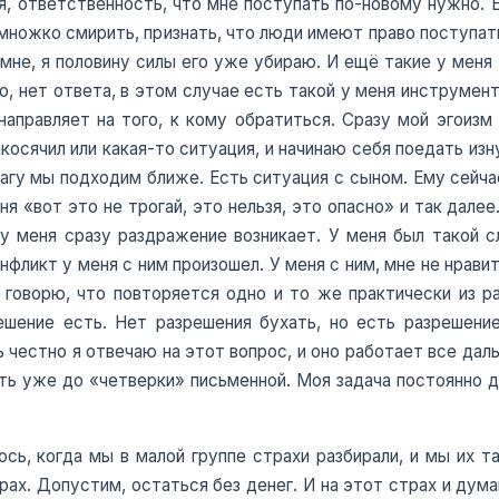
я, ответственность, что мне поступать по-новому нужно. 
немножко смирить, признать, что люди имеют право поступат
о мне, я половину силы его уже убираю. И ещё такие у меня
о, нет ответа, в этом случае есть такой у меня инструмент
направляет на того, к кому обратиться. Сразу мой эгоиз
косячил или какая-то ситуация, и начинаю себя поедать изну
агу мы подходим ближе. Есть ситуация с сыном. Ему сейчас
еня «вот это не трогай, это нельзя, это опасно» и так дал
у меня сразу раздражение возникает. У меня был такой сл
нфликт у меня с ним произошел. У меня с ним, мне не нрави
оворю, что повторяется одно и то же практически из ра
ешение есть. Нет разрешения бухать, но есть разрешение
сь честно я отвечаю на этот вопрос, и оно работает все да
ть уже до «четверки» письменной. Моя задача постоянно 
сь, когда мы в малой группе страхи разбирали, и мы их 
трах. Допустим, остаться без денег. И на этот страх и дума