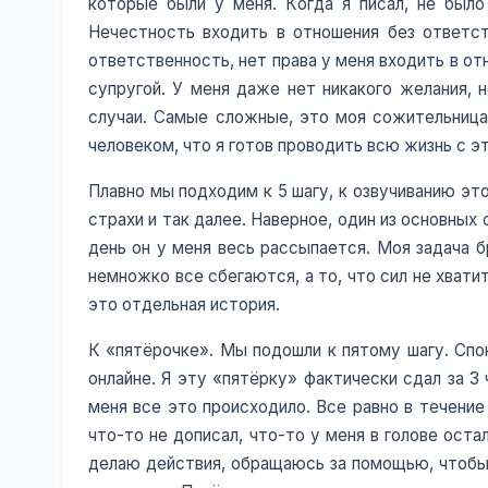
которые были у меня. Когда я писал, не было
Нечестность входить в отношения без ответств
ответственность, нет права у меня входить в о
супругой. У меня даже нет никакого желания, 
случаи. Самые сложные, это моя сожительница,
человеком, что я готов проводить всю жизнь с эт
Плавно мы подходим к 5 шагу, к озвучиванию эт
страхи и так далее. Наверное, один из основны
день он у меня весь рассыпается. Моя задача б
немножко все сбегаются, а то, что сил не хватит
это отдельная история.
К «пятёрочке». Мы подошли к пятому шагу. Спон
онлайне. Я эту «пятёрку» фактически сдал за 3
меня все это происходило. Все равно в течение
что-то не дописал, что-то у меня в голове ост
делаю действия, обращаюсь за помощью, чтобы э