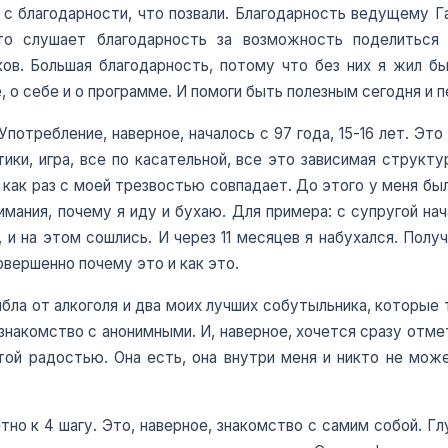
у с благодарности, что позвали. Благодарность ведущему Га
кто слушает благодарность за возможность поделиться
ков. Большая благодарность, потому что без них я жил бы
, о себе и о программе. И помоги быть полезным сегодня и 
потребление, наверное, началось с 97 года, 15-16 лет. Эт
тики, игра, все по касательной, все это зависимая структу
 как раз с моей трезвостью совпадает. До этого у меня был
мания, почему я иду и бухаю. Для примера: с супругой нач
, и на этом сошлись. И через 11 месяцев я набухался. Полу
овершенно почему это и как это.
бла от алкоголя и два моих лучших собутыльника, которые 
о знакомство с анонимными. И, наверное, хочется сразу отме
той радостью. Она есть, она внутри меня и никто не мож
тно к 4 шагу. Это, наверное, знакомство с самим собой. Гл