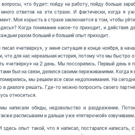
 вопросы, что будет: пойду на работу, пойду больше зар
 много ответов на эти страхи. И фактически, когда я уж
омент. Моя корысть в страхе заключается в том, чтобы уйти 
здесь»? Когда понимание какое-то приходит, и действия д
 каждым разом больший и больший опыт приходит.
 писал «четвёрку», у меня ситуация в конце ноября, в нача
ли, что для нас нереальная история, потому что мы быстро о
сать «четвёрку» на 2 день. Мы поссорились. Первый день я 
ебятами был на связи, делился своими переживаниями. Когда я
 помирились, мы решили все свои недопонимания. На сегодн
в диалоге решать. Где-то можно попросить своего партнё
чусь относиться.
 мы написали обиды, недовольство и раздражение. Пото
также расписываем и дальше уже «пятёрочкой» озвучиваем.
здесь опыт такой, что я написал, постарался написать, ст