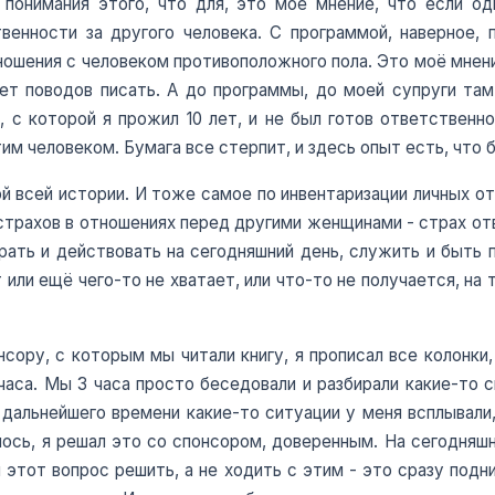
 понимания этого, что для, это моё мнение, что если од
енности за другого человека. С программой, наверное, п
тношения с человеком противоположного пола. Это моё мнени
нет поводов писать. А до программы, до моей супруги та
 с которой я прожил 10 лет, и не был готов ответственно
им человеком. Бумага все стерпит, и здесь опыт есть, что б
ой всей истории. И тоже самое по инвентаризации личных от
х страхов в отношениях перед другими женщинами - страх о
рать и действовать на сегодняшний день, служить и быть
 или ещё чего-то не хватает, или что-то не получается, на
сору, с которым мы читали книгу, я прописал все колонки, 
 часа. Мы 3 часа просто беседовали и разбирали какие-то с
 дальнейшего времени какие-то ситуации у меня всплывали,
алось, я решал это со спонсором, доверенным. На сегодняшн
тот вопрос решить, а не ходить с этим - это сразу подн