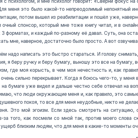
 с психологом, и мне психолог говорит: «Сверни фокус на с
 Для меня это было какой-то непреодолимый непонятный ин
литации, потом вышел из реабилитации и пошёл уже, наверн
 очный спонсор, который мне тоже книгу читал, и в онлайн
 3 форматах, и каждый по-разному её давал. Суть, она оста
сать мне, наверное, достаточно было просто. А вот озвучива
чём надо написать это быстро стараться. И голову снимать,
ия, я беру ручку и беру бумагу, выношу это все на бумагу,
зм, где моя корысть, в чем моя нечестность и, как прави
 очень сильно перекрывает. Когда я боюсь чего-то, у меня 
 на бумаге уже видел и дальше честно себе отвечал на во
нимаю, что люди окружающие меня и, как правило, это самые
душевного покоя, то все для меня неудобные, никто не делает
ня. Это мой эгоизм. Если здесь смотреть на ситуацию, 
из-за того, как посмели со мной так, против моего слова с
ь ущерб близким людям, что для меня в какие-то моменты о