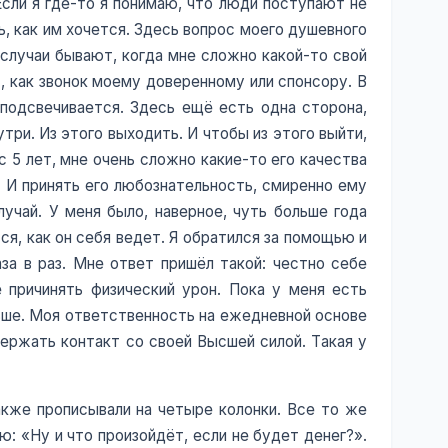
Если я где-то я понимаю, что люди поступают не
ь, как им хочется. Здесь вопрос моего душевного
 случаи бывают, когда мне сложно какой-то свой
, как звонок моему доверенному или спонсору. В
м подсвечивается. Здесь ещё есть одна сторона,
три. Из этого выходить. И чтобы из этого выйти,
 5 лет, мне очень сложно какие-то его качества
ее. И принять его любознательность, смиренно ему
учай. У меня было, наверное, чуть больше года
тся, как он себя ведет. Я обратился за помощью и
за в раз. Мне ответ пришёл такой: честно себе
 причинять физический урон. Пока у меня есть
льше. Моя ответственность на ежедневной основе
держать контакт со своей Высшей силой. Такая у
также прописывали на четыре колонки. Все то же
ю: «Ну и что произойдёт, если не будет денег?».