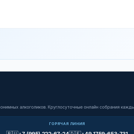
онимных алкоголиков. Круглосуточные онлайн собрания кажды
ГОРЯЧАЯ ЛИНИЯ
🇷🇺
🇩🇪
+7 (995) 222-67-24
+49 1759-653-731