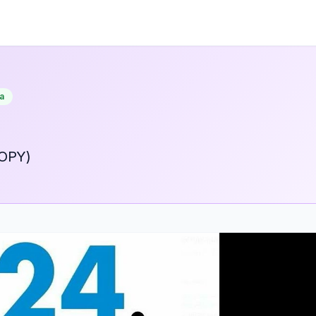
а
OPY)