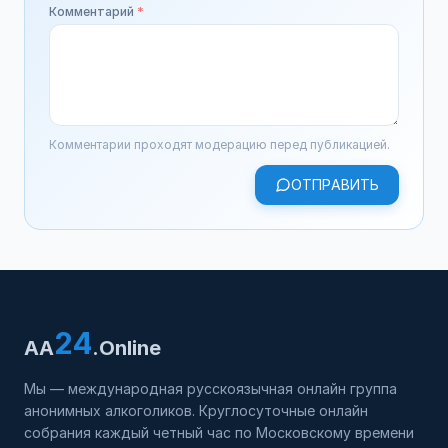
Комментарий
*
Комментарии проходят модерацию перед публикацией.
ОТПРАВИТЬ
24
AA
.Online
Мы — международная русскоязычная онлайн группа
анонимных алкоголиков. Круглосуточные онлайн
собрания каждый четный час по Московскому времени