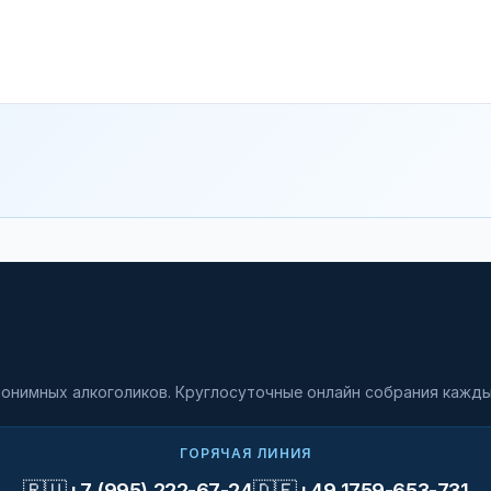
онимных алкоголиков. Круглосуточные онлайн собрания кажды
ГОРЯЧАЯ ЛИНИЯ
🇷🇺
🇩🇪
+7 (995) 222-67-24
+49 1759-653-731