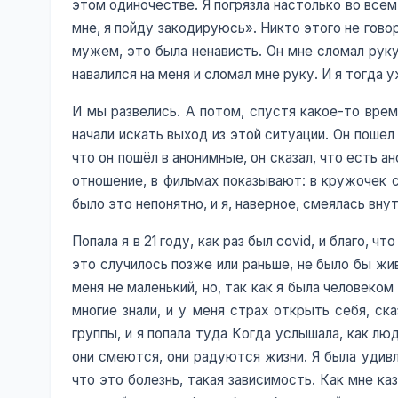
этом одиночестве. Я погрязла настолько во всем 
мне, я пойду закодируюсь». Никто этого не говор
мужем, это была ненависть. Он мне сломал руку.
навалился на меня и сломал мне руку. И я тогда 
И мы развелись. А потом, спустя какое-то врем
начали искать выход из этой ситуации. Он пошел
что он пошёл в анонимные, он сказал, что есть а
отношение, в фильмах показывают: в кружочек 
было это непонятно, и я, наверное, смеялась внут
Попала я в 21 году, как раз был covid, и благо,
это случилось позже или раньше, не было бы жи
меня не маленький, но, так как я была человеко
многие знали, и у меня страх открыть себя, ска
группы, и я попала туда Когда услышала, как лю
они смеются, они радуются жизни. Я была удивле
что это болезнь, такая зависимость. Как мне каз