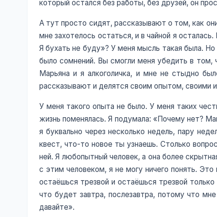
который остался без работы, без друзей, он прос
А тут просто сидят, рассказывают о том, как они
мне захотелось остаться, и в чайной я осталась.
Я бухать не буду»? У меня мысль такая была. Но 
было сомнений. Вы смогли меня убедить в том, 
Марьяна и я алкоголичка, и мне не стыдно был
рассказывают и делятся своим опытом, своими и
У меня такого опыта не было. У меня таких чес
жизнь поменялась. Я подумала: «Почему нет? Маг
я буквально через несколько недель, пару неде
квест, что-то новое ты узнаешь. Столько вопро
ней. Я любопытный человек, а она более скрытна
с этим человеком, я не могу ничего понять. Эт
остаёшься трезвой и остаёшься трезвой только 
что будет завтра, послезавтра, потому что мне
давайте».