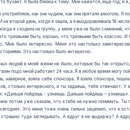
то бухает. Я была близка к тому. Мне кажется, ещё год, и я
 употребляли, как они чудили, как они прятали алкоголь. Я 
 И на второй день, когда я зашла, а я выздоравливала 18 чис
когда я сходила на группу, у меня уже не было сомнений, что
что трезвыми быть хорошо, что трезвыми быть классно. И бу
о. Мне было интересно. Меня это настолько заинтересов
сториями. Это настолько было интересно.
тных людей в моей жизни не было, которые бы так открыто, 
азин подо мной работает 24 часа. Я в любое время могу пой
ль, наверное, взяла себе спонсора. Я взяла спонсора, пошл
сов, столько интересного, и ты задаёшь, тебе отвечают. У 
я: «Дальше пойдёшь - узнаешь. Дальше пойдёшь – узнаешь». 
о мне потом уже сказали, что «тебе не нужно понимать. Ты 
сегодня». Это меня тоже очень сильно зацепило, что я ост
 страшно туда заглядывать. А вдруг я не выдержу? А вдру