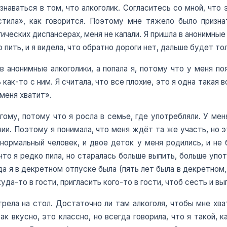
знаваться в том, что алкоголик. Согласитесь со мной, что
стила», как говорится. Поэтому мне тяжело было признат
ческих диспансерах, меня не капали. Я пришла в анонимные 
пить, и я видела, что обратно дороги нет, дальше будет то
а в анонимные алкоголики, а попала я, потому что у меня п
ак-то с ним. Я считала, что все плохие, это я одна такая вс
 меня хватит».
гому, потому что я росла в семье, где употребляли. У меня
нии. Поэтому я понимала, что меня ждёт та же участь, но 
ормальный человек, и двое деток у меня родились, и не б
что я редко пила, но старалась больше выпить, больше упот
огда я в декретном отпуске была (пять лет была в декретном
уда-то в гости, пригласить кого-то в гости, чтоб сесть и вы
рела на стол. Достаточно ли там алкоголя, чтобы мне хват
ак вкусно, это классно, но всегда говорила, что я такой, к