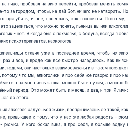
 на пиво, пробовал на вино перейти, пробовал менять комп
то за городом, чтобы, не дай Бог, ничего не натворить. Но
ть пригубить, и все, понеслась, как говорится. Поэтому
 это зацепиться, что можно понять, пьяница вы или алкоголи
оголик - нет. Я когда был с похмелья, с бодуна, всегда лю
яких психотерапевтов, наркологов.
капельницы ставил уже в последнее время, чтобы из запо
раз и все, и вроде как все быстро наладилось. Как выяс
и людьми, они настолько взаимосвязаны и в таком порядке и
м, потому что мы, алкоголики, я про себя же говорю и про 
ймёте, она мне очень зашла: можно быть сухим, а можно б
ный период. Это может быть и месяц, и два, и три. Я лично
ошёл до этого.
ения алкоголя радуешься жизни, воспринимаешь её такой, как
ие, привыкшее к тому, что у нас же любая радость - рюмк
- рюмка. У кого бокал вина, я про себя, я больше водку