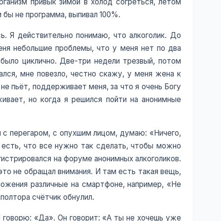
Организм привык зимой в холод согреться, летом
ли бы не программа, выпивал 100%.
ь. Я действительно понимаю, что алкоголик. До
меня небольшие проблемы, что у меня нет по два
 было циклично. Две-три недели трезвый, потом
ался, мне повезло, честно скажу, у меня жена к
не пьёт, поддерживает меня, за что я очень Богу
живает, но когда я решился пойти на анонимные
 с перегаром, с опухшим лицом, думаю: «Ничего,
 есть, что все нужно так сделать, чтобы можно
егистрировался на форуме анонимных алкоголиков.
это не обращал внимания. И там есть такая вещь,
ложения различные на смартфоне, например, «Не
-полтора счётчик обнулил.
Я говорю: «Да». Он говорит: «А ты не хочешь уже