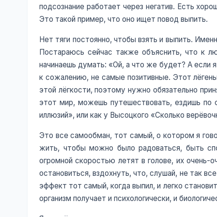
подсознание работает через негатив. Есть хорош
Это такой пример, что оно ищет повод выпить.
Нет тяги постоянно, чтобы взять и выпить. Именн
Постараюсь сейчас также объяснить, что к лю
начинаешь думать: «Ой, а что же будет? А если 
к сожалению, не самые позитивные. Этот лёгеньк
этой лёгкости, поэтому нужно обязательно приня
этот мир, можешь путешествовать, ездишь по ст
иллюзий», или как у Высоцкого «Сколько верёвочк
Это все самообман, тот самый, о котором я гов
жить, чтобы можно было радоваться, быть спо
огромной скоростью летят в голове, их очень-о
остановиться, вздохнуть, что, слушай, не так в
эффект тот самый, когда выпил, и легко станови
организм получает и психологически, и биологиче