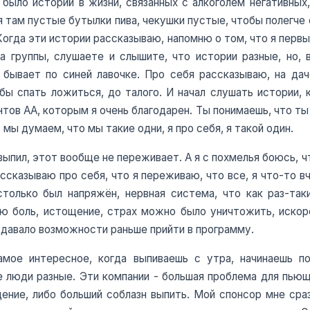
 было историй в жизни, связанных с алкоголем негативных, 
я там пустые бутылки пива, чекушки пустые, чтобы полегче 
 Когда эти истории рассказываю, напомню о том, что я первы
 группы, слушаете и слышите, что истории разные, но, в
бывает по синей лавочке. Про себя рассказываю, на дач
бы спать ложиться, до талого. И начал слушать истории, 
нтов АА, которым я очень благодарен. Ты понимаешь, что ты 
 мы думаем, что мы такие одни, я про себя, я такой один.
 выпил, этот вообще не переживает. А я с похмелья боюсь, 
ссказываю про себя, что я переживаю, что все, я что-то вч
столько был напряжён, нервная система, что как раз-так
ю боль, истощение, страх можно было уничтожить, искоре
 давало возможности раньше прийти в программу.
амое интересное, когда выпиваешь с утра, начинаешь по
 люди разные. Эти компании - большая проблема для пьющ
щение, либо больший соблазн выпить. Мой спонсор мне сра