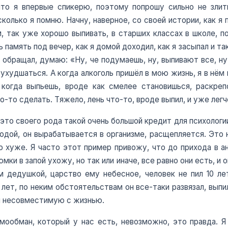
то я впервые спикерю, поэтому попрошу сильно не злить
асколько я помню. Начну, наверное, со своей истории, как я
м, так уже хорошо выпивать, в старших классах в школе,
ь память под вечер, как я домой доходил, как я засыпал и т
не обращал, думаю: «Ну, че подумаешь, ну, выпивают все, н
 ухудшаться. А когда алкоголь пришёл в мою жизнь, я в нём
когда выпьешь, вроде как смелее становишься, раскреп
-то сделать. Тяжело, лень что-то, вроде выпил, и уже легч
 это своего рода такой очень большой кредит для психологии
одой, он вырабатывается в организме, расщепляется. Это 
о хуже. Я часто этот пример привожу, что до прихода в 
мки в запой ухожу, но так или иначе, все равно они есть, и
 дедушкой, царство ему небесное, человек не пил 10 лет
лет, по неким обстоятельствам он все-таки развязал, выпил
ки несовместимую с жизнью.
мообман, который у нас есть, невозможно, это правда. Я 