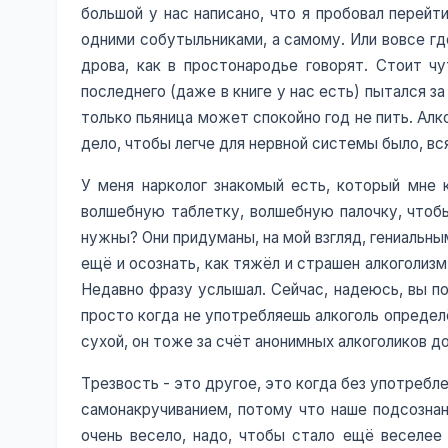
большой у нас написано, что я пробовал перейти
одними собутыльниками, а самому. Или вовсе где-
дрова, как в простонародье говорят. Стоит чу
последнего (даже в книге у нас есть) пытался за
только пьяница может спокойно год не пить. Алк
дело, чтобы легче для нервной системы было, вс
У меня нарколог знакомый есть, который мне 
волшебную таблетку, волшебную палочку, чтобы 
нужны? Они придуманы, на мой взгляд, гениальным
ещё и осознать, как тяжёл и страшен алкоголиз
Недавно фразу услышал. Сейчас, надеюсь, вы по
просто когда не употребляешь алкоголь определён
сухой, он тоже за счёт анонимных алкоголиков д
Трезвость - это другое, это когда без употребл
самонакручиванием, потому что наше подсознан
очень весело, надо, чтобы стало ещё веселее 