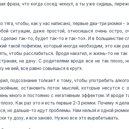
ая фраза, что когда сосед чихнул, а ты уже сидишь, пережи
о тяга, чтобы, как у нас написано, первые два-три рюмки -
бой ситуации, даже простой, относишься очень остро, оч
я сделаю так-то, будет так-то и так-то». И в большинстве 
ий такой пофигизм, который иногда необходим, это как раз
ть, чтобы расслабиться. Вроде накатил, и жизнь-то не так 
ранам, на дачу. С родителями вроде все не так плохо, н
у не вей, все равно совьёшься в круг».
орил, подсознание толкает к тому, чтобы употребить алкого
койным, остановить поток мыслей, которые несутся с о
чень много и постоянно с негативным эффектом. И вроде т
се плохо. Как раз это и есть первые 2-3 рюмки. Почему я де
тся, но дальше-то идут проблемы. Нам нельзя и одной рюмки
ски ту дозу, и все заново. Нужно все это вырабатывать.