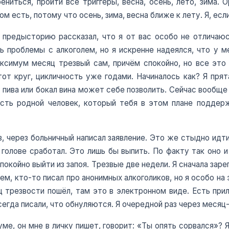
ениться, пройти все триггеры, весна, осень, лето, зима. 
том есть, потому что осень, зима, весна ближе к лету. Я, ес
 предысторию рассказал, что я от вас особо не отличаюс
ь проблемы с алкоголем, но я искренне надеялся, что у 
аксимум месяц трезвый сам, причём спокойно, но все это
от круг, цикличность уже годами. Начиналось как? Я прят
 пива или бокал вина может себе позволить. Сейчас вообще 
 есть родной человек, который тебя в этом плане поддер
з, через больничный написал заявление. Это же стыдно идти
олове сработал. Это лишь бы выпить. По факту так оно и
покойно выйти из запоя. Трезвые две недели. Я сначала зар
, кто-то писал про анонимных алкоголиков, но я особо на 
ц трезвости пошёл, там это в электронном виде. Есть при
сегда писали, что обнуляются. Я очередной раз через месяц
ме, он мне в личку пишет, говорит: «Ты опять сорвался»? 