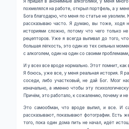
Я пришёл в анонимные алкоголики, у меня много
похмелялся на работе, открыл портфель, а у мен
Бога благодарю, что меня по статье не уволили.
рассказываю часто. Я думаю, вы тоже, ходя на
историями сложно, потому что чего только не 
рецепторов. Уже я всегда выпивал до того, что
большая лёгкость, это один из тех сильных моме
с алкоголем, один на один со своими проблемами,
И у всех все вроде нормально. Этот помнит, как
Я боюсь, уже все, у меня реальная история. Я ра
соседи, либо участковый, не дай Бог. Мозг на
изначально, а именно чтобы эту психологическу
Причём, это работало, к сожалению, почему и не
Это самообман, что вроде выпил, и все. И с
рассказывают, показывают фотографии. Есть же
того, пока один дома пить не начал, идёт исто