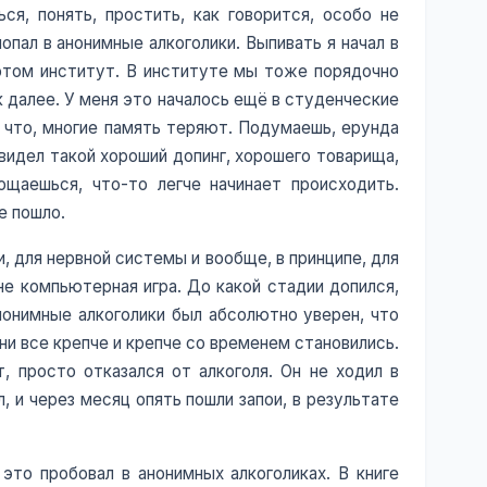
ся, понять, простить, как говорится, особо не
 попал в анонимные алкоголики. Выпивать я начал в
 потом институт. В институте мы тоже порядочно
ак далее. У меня это началось ещё в студенческие
у что, многие память теряют. Подумаешь, ерунда
 видел такой хороший допинг, хорошего товарища,
ощаешься, что-то легче начинает происходить.
е пошло.
, для нервной системы и вообще, в принципе, для
не компьютерная игра. До какой стадии допился,
анонимные алкоголики был абсолютно уверен, что
 они все крепче и крепче со временем становились.
, просто отказался от алкоголя. Он не ходил в
, и через месяц опять пошли запои, в результате
это пробовал в анонимных алкоголиках. В книге