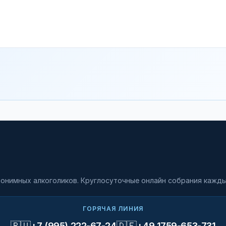
онимных алкоголиков. Круглосуточные онлайн собрания кажды
ГОРЯЧАЯ ЛИНИЯ
🇷🇺
🇩🇪
+7 (995) 222-67-24
+49 1759-653-731