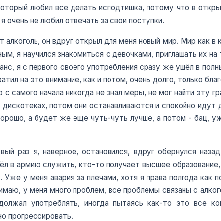
оторый любил все делать исподтишка, потому что в открыт
я очень не любил отвечать за свои поступки.
тот алкоголь, он вдруг открыл для меня новый мир. Мир как 
ным, я научился знакомиться с девочками, приглашать их на 
анс, я с первого своего употребления сразу же ушёл в полны
атил на это внимание, как и потом, очень долго, только бла
о с самого начала никогда не знал меры, не мог найти эту г
а дискотеках, потом они останавливаются и спокойно идут д
орошо, а будет же ещё чуть-чуть лучше, а потом - бац, у
вый раз я, наверное, остановился, вдруг обернулся назад
шёл в армию служить, кто-то получает высшее образование
 Уже у меня авария за плечами, хотя я права полгода как п
нимаю, у меня много проблем, все проблемы связаны с алко
должал употреблять, иногда пытаясь как-то это все ко
но прогрессировать.