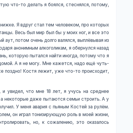
ую что-то делать я боялся, стеснялся, потому,
в книжке. Я вдруг стал тем человеком, про которых
танцы. Весь был мир был бы у моих ног, и все это
й аут, потом очень долго валялся, выплёвывая из
годаря анонимным алкоголикам, я обернулся назад
рань, которую пытался найти иногда, потому что я
омой. А я не могу. Мне кажется, надо ещё чуть-
же поздно! Костя лежит, уже что-то происходит,
, и увидел, что мне 18 лет, я учусь на среднее
, а некоторые даже пытаются семьи строить. А у
олучил. У меня авария с пьяным Костей за рулём.
голем, он играл тонизирующую роль в моей жизни,
нтролировать, но, к сожалению, это оказалось