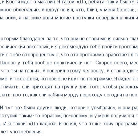
 Костя идёт в магазин. Я такой: «Да, ребята, так и было». 
мное облегчение. Я вдруг понял, что, блин, у меня болезнь,
ла воли, я на силе воли многие поступки совершал в жизни
оторым благодарен за то, что они не стали меня сильно гла
хронический алкоголик, и я рекомендую тебе пройти програм
нтию тебе стопроцентную, что эта программа сработает в тв
Шансов у тебя вообще практически нет. Скорее всего, мес
что ты на грани». Я поверил этому человеку. Я стал ходит
ме, и тех людей, которые не идут по программе. Я видел л
ичать, они приходят на группу для того, чтобы рассказа
лать, про то, как они набили морду пешеходу сегодня на пе
И тут же были другие люди, которые улыбались, и они рас
ступил таким-то образом, по-новому, и у меня получился т
. И я такой: «Да ладно». Я понял, что тоже хочу программу
 лет употребления.