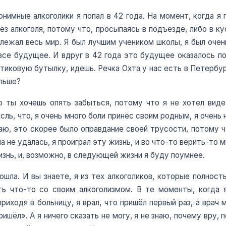
онимные алкоголики я попал в 42 года. На момент, когда я 
ез алкоголя, потому что, просыпаясь в подъезде, либо в ку
 лежал весь мир. Я был лучшим учеником школы, я был очень
 все будущее. И вдруг в 42 года это будущее оказалось 
астиковую бутылку, идёшь. Речка Охта у нас есть в Петербу
альше?
о ты хочешь опять забыться, потому что я не хотел виде
сль, что, я очень много боли принёс своим родным, я очень
аю, это скорее было оправдание своей трусости, потому чт
на не удалась, я проиграл эту жизнь, и во что-то верить-то
знь, и, возможно, в следующей жизни я буду поумнее.
ошла. И вы знаете, я из тех алкоголиков, которые полность
ть что-то со своим алкоголизмом. В те моменты, когда я
риходя в больницу, я врал, что пришёл первый раз, а врач
ишёл». А я ничего сказать не могу, я не знаю, почему вру, 