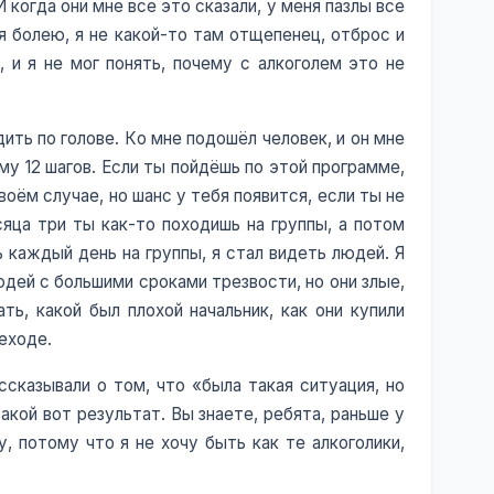
И когда они мне все это сказали, у меня пазлы все
 я болею, я не какой-то там отщепенец, отброс и
, и я не мог понять, почему с алкоголем это не
дить по голове. Ко мне подошёл человек, и он мне
му 12 шагов. Если ты пойдёшь по этой программе,
оём случае, но шанс у тебя появится, если ты не
яца три ты как-то походишь на группы, а потом
ь каждый день на группы, я стал видеть людей. Я
юдей с большими сроками трезвости, но они злые,
ть, какой был плохой начальник, как они купили
реходе.
сказывали о том, что «была такая ситуация, но
акой вот результат. Вы знаете, ребята, раньше у
, потому что я не хочу быть как те алкоголики,