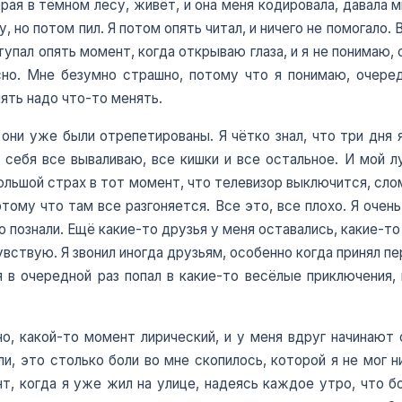
орая в тёмном лесу, живёт, и она меня кодировала, давала 
 но потом пил. Я потом опять читал, и ничего не помогало. Вс
ступал опять момент, когда открываю глаза, и я не понимаю,
сно. Мне безумно страшно, потому что я понимаю, очере
пять надо что-то менять.
, они уже были отрепетированы. Я чётко знал, что три дня 
з себя все вываливаю, все кишки и все остальное. И мой л
большой страх в тот момент, что телевизор выключится, слом
отому что там все разгоняется. Все это, все плохо. Я оче
 познали. Ещё какие-то друзья у меня оставались, какие-то 
чувствую. Я звонил иногда друзьям, особенно когда принял п
я в очередной раз попал в какие-то весёлые приключения, 
о, какой-то момент лирический, и у меня вдруг начинают 
ли, это столько боли во мне скопилось, которой я не мог н
т, когда я уже жил на улице, надеясь каждое утро, что 