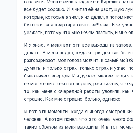
говорить. Меня возили к гадалке в Карелию, кот
все будет хорошо. И я читал её на растущую луну,
которые, которые я знал, я их делал, а потом на
бутылки, вся квартира опять за*рана. Все ужа
уезжать, потому что мне нечем платить, и мне о
И я знаю, у меня вот эти все выходы из запоев
делать. У меня ведро, куда я три дня как бы и
разговаривает, моя голова молчит, и самый мой 
думать, и только страх, только страх и ужас, п
было ничего впереди. И я думаю, многие люди это
не мог же ни с кем поговорить, рассказать, что 
то, как меня с очередной работы уволили, как 
страшно. Как мне страшно, больно, одиноко.
И вот эти моменты, когда я иногда смотрел кин
человек. А потом понял, что это очень много бо
таким образом из меня выходила. И в тот момен