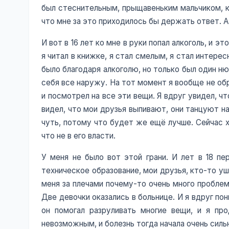
был стеснительным, прыщавеньким мальчиком, к
что мне за это приходилось бы держать ответ. А 
И вот в 16 лет ко мне в руки попал алкоголь, и э
я читал в книжке, я стал смелым, я стал интерес
было благодаря алкоголю, но только был один ню
себя все наружу. На тот момент я вообще не обр
и посмотрел на все эти вещи. Я вдруг увидел, чт
видел, что мои друзья выпивают, они танцуют н
чуть, потому что будет же ещё лучше. Сейчас х
что не в его власти.
У меня не было вот этой грани. И лет в 18 пер
техническое образование, мои друзья, кто-то у
меня за плечами почему-то очень много проблем.
Две девочки оказались в больнице. И я вдруг по
он помогал разруливать многие вещи, и я про
невозможным, и болезнь тогда начала очень силь