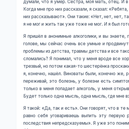
думали, что я умер. Сестра, моя мать, отец. И 
Когда мне про них рассказали, я сказал: «Ребята
них рассказывают». Они такие: «Нет, нет, нет, 
я не мог и жить так уже тоже не мог. И я был гот
Я пришёл в анонимные алкоголики, и вы знаете, 
голове, мы сейчас очень все умные и продвинут
проблемы из детства, травмы детства и все тако
сломались? Я понимал, что у меня вроде все хо
трезвый, но потом какая-то шестерёнка проскакив
я, конечно, нашёл. Виноваты были, конечно же, 
переживай, это болезнь, у болезни есть симпто
только в меня попадает алкоголь, у меня откры
Будет только одна мысль, одна мысль, где мне
Я такой: «Да, так и есть». Они говорят, что в т
равно себя уговариваешь выпить эту первую рю
последствия непредсказуемы». Я уже это понима