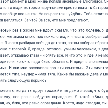
в этот момент в мою жизнь попали анонимные алкоголики. Они
, это те люди, которые наручниками пристёгивают к батарее
там вообще все не так. Не понравится - уйдёшь. Тебе стоит 
ов цепляться. За что? За все, что мне предлагают.
первый раз в жизни мне вдруг сказали, что это болезнь. Я д
ые, мы знаем много про психологию, и я часто разбирал себ
е. Я часто разбирал себя до детства, потом собирал обратно
рошо с головой. Я, правда, остаюсь умным человеком, я де
ает, открываю глаза - и опять все. И что это, и где, я не м
родители, кого-то надо было обвинять. И придя в анонимны
мы». И они мне рассказали про эти симптомы. Эти симптомы
вается тяга, неудержимая тяга. Какие бы важные дела у ме
 взять следующую порцию?
е моменты, когда ты вдруг трезвый и ты даже знаешь, что б
мку, все равно найдутся оправдания. Я такой: «Блин, д
л, но, блин, все равно оправдания. Костя, надо сегодня, т