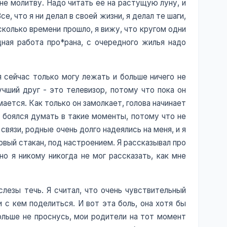
мне молитву. Надо читать её на растущую луну, и
е, что я ни делал в своей жизни, я делал те шаги,
 сколько времени прошло, я вижу, что кругом одни
дная работа про*рана, с очередного жилья надо
я сейчас только могу лежать и больше ничего не
учший друг - это телевизор, потому что пока он
ается. Как только он замолкает, голова начинает
нь боялся думать в такие моменты, потому что не
связи, родные очень долго надеялись на меня, и я
ервый стакан, под настроением. Я рассказывал про
но я никому никогда не мог рассказать, как мне
слезы течь. Я считал, что очень чувствительный
и с кем поделиться. И вот эта боль, она хотя бы
больше не проснусь, мои родители на тот момент