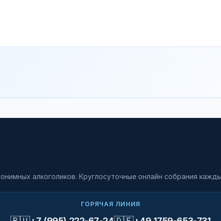
онимных алкоголиков. Круглосуточные онлайн собрания кажды
ГОРЯЧАЯ ЛИНИЯ
🇷🇺
🇩🇪
+7 (995) 222-67-24
+49 1759-653-731