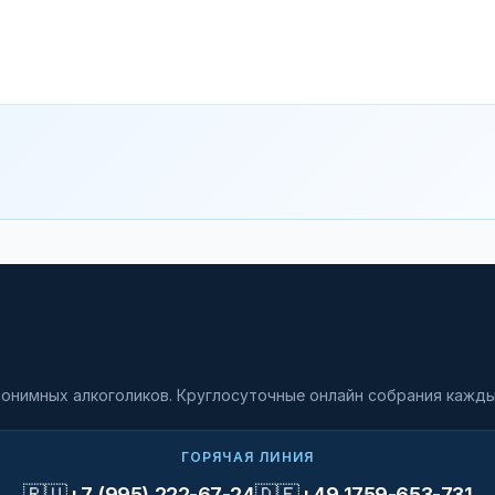
онимных алкоголиков. Круглосуточные онлайн собрания кажды
ГОРЯЧАЯ ЛИНИЯ
🇷🇺
🇩🇪
+7 (995) 222-67-24
+49 1759-653-731