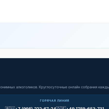
онимных алкоголиков. Круглосуточные онлайн собрания кажды
ГОРЯЧАЯ ЛИНИЯ
🇷🇺
🇩🇪
+7 (995) 222-67-24
+49 1759-653-731