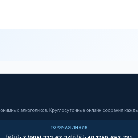
онимных алкоголиков. Круглосуточные онлайн собрания кажды
ГОРЯЧАЯ ЛИНИЯ
🇷🇺
🇩🇪
+7 (995) 222-67-24
+49 1759-653-731