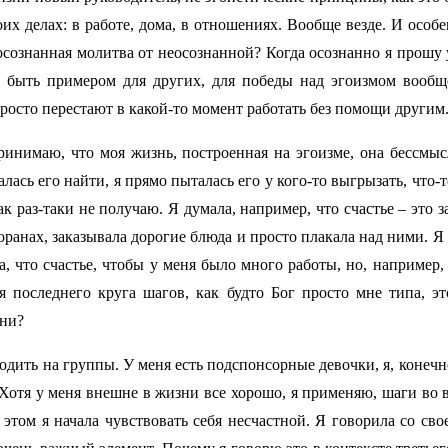
х делах: в работе, дома, в отношениях. Вообще везде. И особе
осознанная молитва от неосознанной? Когда осознанно я прошу у
обы быть примером для других, для победы над эгоизмом вооб
росто перестают в какой-то момент работать без помощи другим. 
инимаю, что моя жизнь, построенная на эгоизме, она бессмысл
лась его найти, я прямо пыталась его у кого-то выгрызать, что-то
 как раз-таки не получаю. Я думала, например, что счастье – это 
сторанах, заказывала дорогие блюда и просто плакала над ними. 
а, что счастье, чтобы у меня было много работы, но, например, 
 последнего круга шагов, как будто Бог просто мне типа, эт
зни?
 ходить на группы. У меня есть подспонсорные девочки, я, конеч
. Хотя у меня внешне в жизни все хорошо, я применяю, шаги во в
 этом я начала чувствовать себя несчастной. Я говорила со св