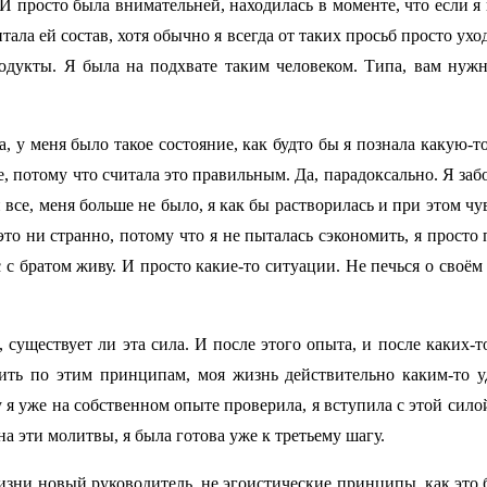
. И просто была внимательней, находилась в моменте, что если я
тала ей состав, хотя обычно я всегда от таких просьб просто ух
одукты. Я была на подхвате таким человеком. Типа, вам нужны
а, у меня было такое состояние, как будто бы я познала какую-т
бе, потому что считала это правильным. Да, парадоксально. Я за
и все, меня больше не было, я как бы растворилась и при этом чу
это ни странно, потому что я не пыталась сэкономить, я просто
с с братом живу. И просто какие-то ситуации. Не печься о своём 
существует ли эта сила. И после этого опыта, и после каких-то
 жить по этим принципам, моя жизнь действительно каким-то 
 я уже на собственном опыте проверила, я вступила с этой силой
на эти молитвы, я была готова уже к третьему шагу.
жизни новый руководитель, не эгоистические принципы, как это б