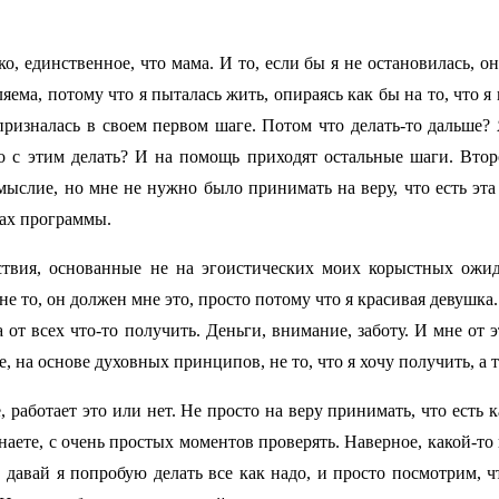
ько, единственное, что мама. И то, если бы я не остановилась, 
ма, потому что я пыталась жить, опираясь как бы на то, что я ко
призналась в своем первом шаге. Потом что делать-то дальше? 
о с этим делать? И на помощь приходят остальные шаги. Второ
мыслие, но мне не нужно было принимать на веру, что есть эта
пах программы.
ствия, основанные не на эгоистических моих корыстных ожид
е то, он должен мне это, просто потому что я красивая девушка
а от всех что-то получить. Деньги, внимание, заботу. И мне от
, на основе духовных принципов, не то, что я хочу получить, а т
работает это или нет. Не просто на веру принимать, что есть 
 знаете, с очень простых моментов проверять. Наверное, какой-то
 давай я попробую делать все как надо, и просто посмотрим, ч