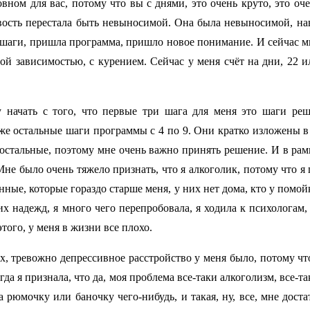
овном для вас, потому что вы с днями, это очень круто, это оч
вость перестала быть невыносимой. Она была невыносимой, нав
шаги, пришла программа, пришло новое понимание. И сейчас мне
ой зависимостью, с курением. Сейчас у меня счёт на дни, 22 ил
 начать с того, что первые три шага для меня это шаги р
же остальные шаги программы с 4 по 9. Они кратко изложены в
остальные, поэтому мне очень важно принять решение. И в рам
Мне было очень тяжело признать, что я алкоголик, потому что я 
нные, которые гораздо старше меня, у них нет дома, кто у помойк
ких надежд, я много чего перепробовала, я ходила к психологам,
 этого, у меня в жизни все плохо.
, тревожно депрессивное расстройство у меня было, потому чт
огда я признала, что да, моя проблема все-таки алкоголизм, все-т
а рюмочку или баночку чего-нибудь, и такая, ну, все, мне доста