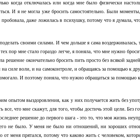
олько когда отключалась или когда мне было физически настоль
ться. И я не могла уже бросить самостоятельно. Были моменты
 пробовала, даже ложилась в психушку, потому что я думала, чт
 поделать своими силами. И чем дольше я сама воздерживалась, 
 тех пор мне стало гораздо легче, я поняла, что мне нужно броси
ла решение окончательно бросить пить просто без всякой задней 
и на силе воли, и на самоконтроле, и обращаясь за помощью к др
 помогало. И поэтому поняла, что нужно обращаться за помощью 
м опытом выздоровления, как у них получается жить без употр
 все, что мне скажут, для того, чтобы достичь этой цели. Без гот
оследнее решение до первого шага - это то, что моя жизнь неуп
его не было. У меня не было ни отношений, ни хороших отно
о от меня прятался, потому что каково жить с человеком, кото