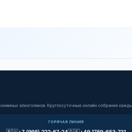
онимных алкоголиков. Круглосуточные онлайн собрания кажды
ГОРЯЧАЯ ЛИНИЯ
🇷🇺
🇩🇪
+7 (995) 222-67-24
+49 1759-653-731