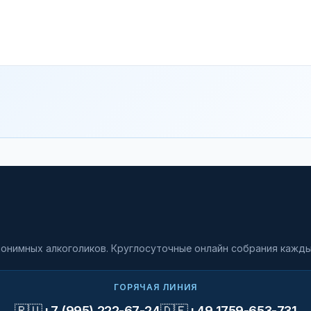
онимных алкоголиков. Круглосуточные онлайн собрания кажды
ГОРЯЧАЯ ЛИНИЯ
🇷🇺
🇩🇪
+7 (995) 222-67-24
+49 1759-653-731