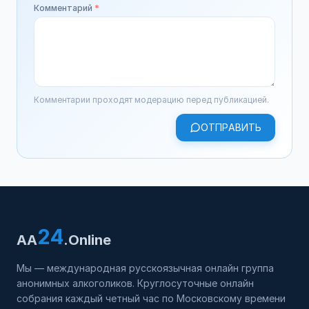
Комментарий
*
Комментарии проходят модерацию перед публикацией.
ОТПРАВИТЬ
24
AA
.Online
Мы — международная русскоязычная онлайн группа
анонимных алкоголиков. Круглосуточные онлайн
собрания каждый четный час по Московскому времени