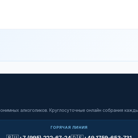
онимных алкоголиков. Круглосуточные онлайн собрания кажды
ГОРЯЧАЯ ЛИНИЯ
🇷🇺
🇩🇪
+7 (995) 222-67-24
+49 1759-653-731