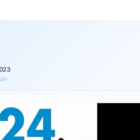
023
АЗУ