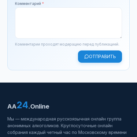
Комментарий
*
Комментарии проходят модерацию перед публикацией.
ОТПРАВИТЬ
24
AA
.Online
Мы — международная русскоязычная онлайн группа
анонимных алкоголиков. Круглосуточные онлайн
собрания каждый четный час по Московскому времени