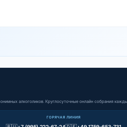
онимных алкоголиков. Круглосуточные онлайн собрания кажды
ГОРЯЧАЯ ЛИНИЯ
🇷🇺
🇩🇪
+7 (995) 222-67-24
+49 1759-653-731