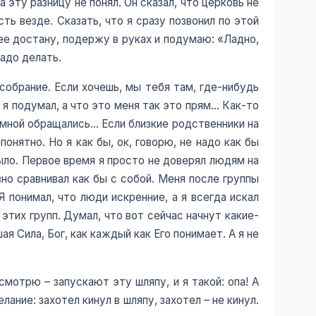
 эту разницу не понял. Он сказал, что церковь не
сть везде. Сказать, что я сразу позвонил по этой
 ее достану, подержу в руках и подумаю: «Ладно,
надо делать.
 собрание. Если хочешь, мы тебя там, где-нибудь
 я подумал, а что это меня так это прям… Как-то
о мной обращались… Если близкие родственники на
нятно. Но я как бы, ок, говорю, не надо как бы
 было. Первое время я просто не доверял людям на
вно сравнивал как бы с собой. Меня после группы
 понимал, что люди искренние, а я всегда искал
этих групп. Думал, что вот сейчас начнут какие-
ая Сила, Бог, как каждый как Его понимает. А я не
мотрю – запускают эту шляпу, и я такой: опа! А
лание: захотел кинул в шляпу, захотел – не кинул.