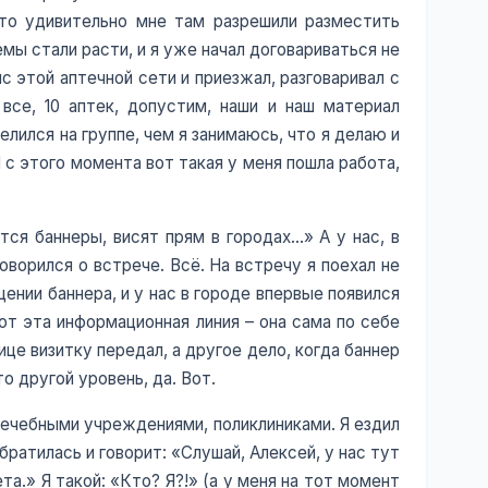
к-то удивительно мне там разрешили разместить
емы стали расти, и я уже начал договариваться не
с этой аптечной сети и приезжал, разговаривал с
все, 10 аптек, допустим, наши и наш материал
лился на группе, чем я занимаюсь, что я делаю и
 с этого момента вот такая у меня пошла работа,
тся баннеры, висят прям в городах…» А у нас, в
говорился о встрече. Всё. На встречу я поехал не
нии баннера, и у нас в городе впервые появился
вот эта информационная линия – она сама по себе
ице визитку передал, а другое дело, когда баннер
о другой уровень, да. Вот.
лечебными учреждениями, поликлиниками. Я ездил
атилась и говорит: «Слушай, Алексей, у нас тут
а.» Я такой: «Кто? Я?!» (а у меня на тот момент