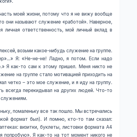
жоги».
часть моей жизни, потому что я не вижу вообще
что они называют служение «работой». Наверное,
я личная ответственность, мой личный вклад в
Алексей, возьми какое-нибудь служение на группе.
ер»…» Я: «Не-не-не! Ладно, я потом. Если надо
.» Я как-то сам к этому пришел. Меня никто не
ужение на группе стало мотивацией приходить на
мал четко – это мое служение, и я иду на группу.
ть всегда перекидывал на других людей. Что-то
е служениям.
оньку, помаленьку все так пошло. Мы встречались
акой формат был). И помню, кто-то там сказал:
птеках: визитки, буклеты, листовки формата А4
а я попробую». Я как-то на тот момент никого не