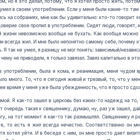
м, но я это делал, потому, что я хотел просто жить, потом
умел в своем употреблении. Если у меня были какие-то там 
ь на собраниях, мне как бы удивительно: кто-то говорит «я 
доверие свое пропил в употреблении. Сидят люди, говорят, к
ей жизни невозможно вообще не бухать. Как вообще можно н
ями всегда жил. И мне было непонятно самому себе, почему к
. Я так не умел, я разницу не мог понять: зависимый/независ
чему не приводили, я только завязал. Завяз капитально в эт
 употреблении, была и кома, и реанимация, меня чудом в
ло много. То, что я сегодня живой и трезвый, то, что у м
днее время у меня уже была убежденность, что я просто сдох
мой. Я как-то зашел в церковь без каких-то надежд на то,
т очередь такая к священнику, думаю, ну, раз уж зашел, да
гу, на тот момент я как-то так размышлял. Священнику я ра
те, то есть я жил всегда нечестно. Соответственно он м
тя хотел уйти. И в беседе с ним, он мне просто дает визи