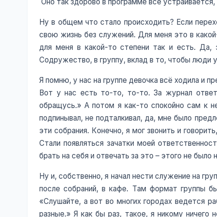
Оно так здорово в программе все устраивается, 
Ну в общем что стало происходить? Если перех
свою жизнь без служений. Для меня это в какой
для меня в какой-то степени так и есть. Да,
Содружество, в группу, вклад в то, чтобы люди 
Я помню, у нас на группе девочка всё ходила и п
Вот у нас есть то-то, то-то. За журнал ответ
обращусь.» А потом я как-то спокойно сам к н
подпинывал, не подталкивал, да, мне было пред
эти собрания. Конечно, я мог звонить и говорить
Стали появляться зачатки моей ответственност
брать на себя и отвечать за это – этого не было
Ну и, собственно, я начал нести служение на гр
после собраний, в кафе. Там формат группы бы
«Слушайте, а вот во многих городах ведется р
разные.» Я как бы раз, такое, я никому ничего 