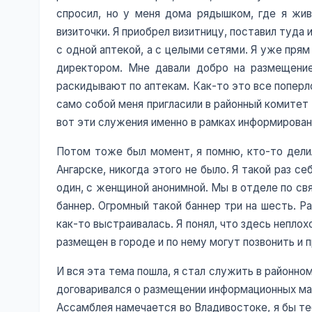
спросил, но у меня дома рядышком, где я живу
визиточки. Я приобрел визитницу, поставил туда 
с одной аптекой, а с целыми сетями. Я уже прям
директором. Мне давали добро на размещение 
раскидывают по аптекам. Как-то это все поперло
само собой меня пригласили в районный комитет 
вот эти служения именно в рамках информирова
Потом тоже был момент, я помню, кто-то делилс
Ангарске, никогда этого не было. Я такой раз се
один, с женщиной анонимной. Мы в отделе по св
баннер. Огромный такой баннер три на шесть. Ра
как-то выстраивалась. Я понял, что здесь неплох
размещен в городе и по нему могут позвонить и п
И вся эта тема пошла, я стал служить в районн
договаривался о размещении информационных мат
Ассамблея намечается во Владивостоке, я бы теб