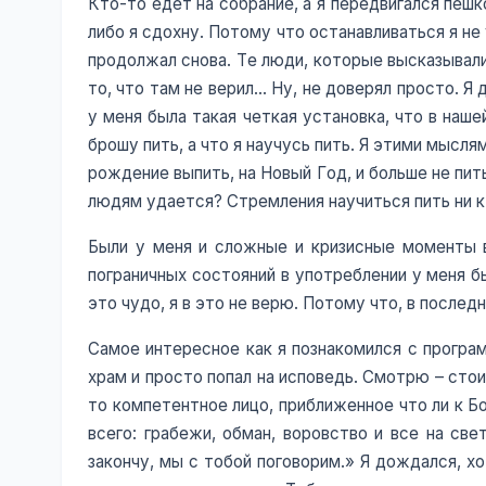
Кто-то едет на собрание, а я передвигался пешко
либо я сдохну. Потому что останавливаться я не 
продолжал снова. Те люди, которые высказывалис
то, что там не верил… Ну, не доверял просто. Я 
у меня была такая четкая установка, что в наш
брошу пить, а что я научусь пить. Я этими мысл
рождение выпить, на Новый Год, и больше не пить
людям удается? Стремления научиться пить ни к 
Были у меня и сложные и кризисные моменты в
пограничных состояний в употреблении у меня бы
это чудо, я в это не верю. Потому что, в после
Самое интересное как я познакомился с програм
храм и просто попал на исповедь. Смотрю – стои
то компетентное лицо, приближенное что ли к Бо
всего: грабежи, обман, воровство и все на све
закончу, мы с тобой поговорим.» Я дождался, хо