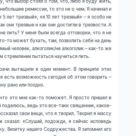
у, что выбор стоял о том, что, либо я буду жить,
небольшие ремиссии, то это не о чем. Я начинал и
5 лет трезвый», «я 10 лет трезвый» – я особо не
ак они трезвые и как они достигли в трезвости. А
е пить? У меня были всегда отговорки, что я не
то-то может бухать, там, позволить себе на день
имый человек, алкоголик/не алкоголик – как-то же
ом стремлении пытаться научиться пить.
рачи вытащили в один момент. В принципе этих
еня есть возможность сегодня об этом говорить –
ну рано или поздно.
 что это мне как-то поможет. Я просто пришел в
й поделюсь, ведь это все-таки священник, какое-
ссказал свои вещи, что я творил. Творил я массу
не сказал: «Слушай, подожди, я сейчас исповедь
тку. Визитку нашего Содружества. Я запомнил его