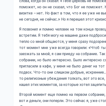
слова, когда он сказал: «Тебе церковь не поможе
поможет, но он не сказал, что Бог не поможет. К
визитке – нет. Но факт в том, что я ее уже не 
не сегодня, не сейчас.» Но я перешел этот кризис
Я позвонил и помню человек на том конце провод
встретим. Я тебя могу на машине даже подбросит
тепло со мной общаются, у меня сразу подозрени
тот момент мне уже всегда говорили: «Чтоб ты 
заезжать за мной, я сам приеду на собрание. Так
собрании, но было интересно. Было интересно сл
пригласили в кафе, у меня не было денег на то
подвох. Что-то они слишком добрые, искренние…,
то религиозные убеждения толкать, вот это все, т
нашел этих моментов, за которые хотел зацепить
Второй момент еще помню на первом собрании, к
вот и деньги, они поперли. Это сейчас я, уже сто