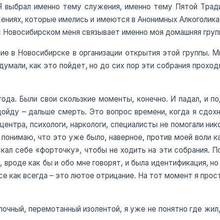
 Я выбрал именно тему служения, именно тему Пятой Трад
жениях, которые имелись и имеются в Анонимных Алкоголиках
 с Новосибирском меня связывает именно моя домашняя груп
ие в Новосибирске в организации открытия этой группы. 
умали, как это пойдет, но до сих пор эти собрания проходя
года. Были свои скользкие моменты, конечно. И падал, и п
одойду – дальше смерть. Это вопрос времени, когда я сдохн
ентра, психологи, наркологи, специалисты не помогали ник
 понимаю, что это уже было, наверное, против моей воли ка
искал себе «форточку», чтобы не ходить на эти собрания. 
т, вроде как бы и обо мне говорят, и была идентификация, н
се как всегда – это лютое отрицание. На тот момент я прост
почный, перемотанный изолентой, я уже не понятно где жил,