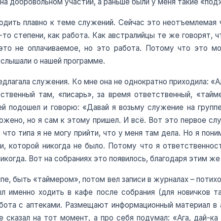
на добровольном участии, а раньше были у меня такие «под
одить плавно к теме служений. Сейчас это неотъемлемая 
-то степени, как работа. Как австралийцы те же говорят, 
 это не оплачиваемое, но это работа. Потому что это мо
услышали о нашей программе.
редлагала служения. Ко мне она не однократно приходила: «
ственный там, «писарь», за время ответственный, «тайм
ей подошел и говорю: «Давай я возьму служение на группе
ложено, но я сам к этому пришел. И всё. Вот это первое сл
, что типа я не могу прийти, что у меня там дела. Но я пони
и, которой никогда не было. Потому что я ответственнос
 никогда. Вот на собраниях это появилось, благодаря этим ж
уппе, быть «таймером», потом вел записи в журналах – потих
л именно ходить в кафе после собрания (для новичков т
абота с аптеками. Размещают информационный материал в а
не сказал на тот момент, а про себя подумал: «Ага, дай-к