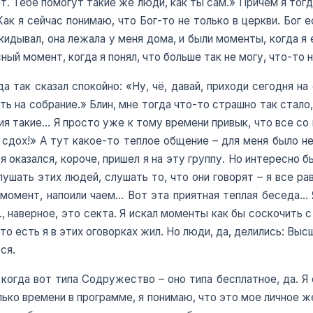
т. Тебе помогут такие же люди, как ты сам.» Причем я тогда
ак я сейчас понимаю, что Бог-то не только в церкви. Бог е
выкидывал, она лежала у меня дома, и были моменты, когда я
ный момент, когда я понял, что больше так не могу, что-то 
а так сказал спокойно: «Ну, чё, давай, приходи сегодня на
ь на собрание.» Блин, мне тогда что-то страшно так стало,
я такие... Я просто уже к тому времени привык, что все с
сдох!» А тут какое-то теплое общение – для меня было непо
 я оказался, короче, пришел я на эту группу. Но интересно
ушать этих людей, слушать то, что они говорят – я все ра
т момент, напоили чаем… Вот эта приятная теплая беседа… Я
 наверное, это секта. Я искал моменты как бы соскочить с 
о есть я в этих оговорках жил. Но люди, да, делились: Высш
ся.
огда вот типа Содружество – оно типа бесплатное, да. Я с
лько времени в программе, я понимаю, что это мое личное же