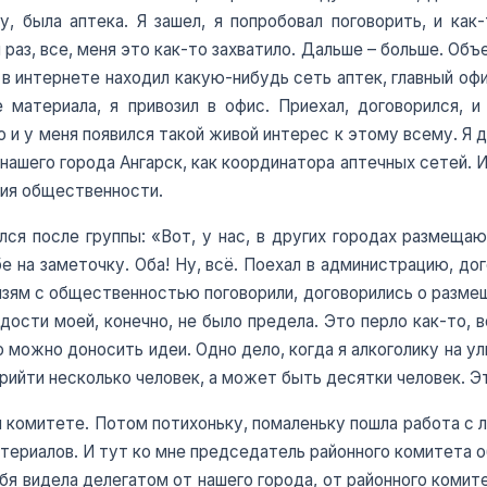
, была аптека. Я зашел, я попробовал поговорить, и ка
и раз, все, меня это как-то захватило. Дальше – больше. Объ
 в интернете находил какую-нибудь сеть аптек, главный офи
материала, я привозил в офис. Приехал, договорился, и 
 и у меня появился такой живой интерес к этому всему. Я де
нашего города Ангарск, как координатора аптечных сетей. И
ния общественности.
я после группы: «Вот, у нас, в других городах размещаю
бе на заметочку. Оба! Ну, всё. Поехал в администрацию, до
язям с общественностью поговорили, договорились о размеще
дости моей, конечно, не было предела. Это перло как-то, 
о можно доносить идеи. Одно дело, когда я алкоголику на ул
рийти несколько человек, а может быть десятки человек. Эт
ом комитете. Потом потихоньку, помаленьку пошла работа с 
ериалов. И тут ко мне председатель районного комитета обр
я видела делегатом от нашего города, от районного комитет